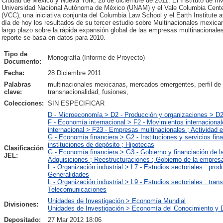
Ciudad de México y Nueva York, 28 de diciembre de 2011: El Instituto de In
Universidad Nacional Autónoma de México (UNAM) y el Vale Columbia Center
(VCC), una iniciativa conjunta del Columbia Law School y el Earth Institute 
día de hoy los resultados de su tercer estudio sobre Multinacionales mexica
largo plazo sobre la rápida expansión global de las empresas multinaciona
reporte se basa en datos para 2010.
Tipo de
Monografía (Informe de Proyecto)
Documento:
Fecha:
28 Diciembre 2011
Palabras
multinacionales mexicanas, mercados emergentes, perfil de
clave:
transnacionalidad, fusiones,
Colecciones:
SIN ESPECIFICAR
D - Microeconomía > D2 - Producción y organizaciones > D
F - Economía internacional > F2 - Movimientos internaciona
internacional > F23 - Empresas multinacionales ; Actividad 
G - Economía financiera > G2 - Instituciones y servicios fi
instituciones de depósito ; Hipotecas
Clasificación
G - Economía financiera > G3 - Gobierno y financiación de 
JEL:
Adquisiciones ; Reestructuraciones ; Gobierno de la empres
L - Organización industrial > L7 - Estudios sectoriales : pro
Generalidades
L - Organización industrial > L9 - Estudios sectoriales : tra
Telecomunicaciones
Unidades de Investigación > Economía Mundial
Divisiones:
Unidades de Investigación > Economía del Conocimiento y D
Depositado:
27 Mar 2012 18:06