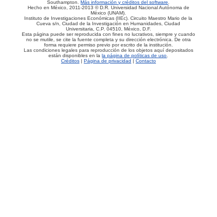
Southampton.
Más información y créditos del software
.
Hecho en México, 2011-2013 © D.R. Universidad Nacional Autónoma de
México (UNAM).
Instituto de Investigaciones Económicas (IIEc). Circuito Maestro Mario de la
Cueva s/n, Ciudad de la Investigación en Humanidades, Ciudad
Universitaria, C.P. 04510, México, D.F.
Esta página puede ser reproducida con fines no lucrativos, siempre y cuando
no se mutile, se cite la fuente completa y su dirección electrónica. De otra
forma requiere permiso previo por escrito de la institución.
Las condiciones legales para reproducción de los objetos aquí depositados
están disponibles en la
la página de políticas de uso
.
Créditos
|
Página de privacidad
|
Contacto