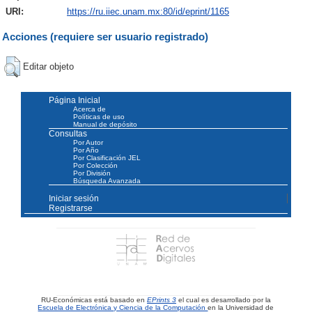
URI:
https://ru.iiec.unam.mx:80/id/eprint/1165
Acciones (requiere ser usuario registrado)
Editar objeto
Página Inicial
Acerca de
Políticas de uso
Manual de depósito
Consultas
Por Autor
Por Año
Por Clasificación JEL
Por Colección
Por División
Búsqueda Avanzada
Iniciar sesión
Registrarse
RU-Económicas está basado en
EPrints 3
el cual es desarrollado por la
Escuela de Electrónica y Ciencia de la Computación
en la Universidad de