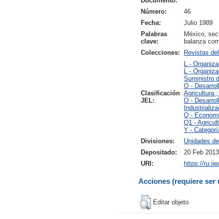
Documento:
Número:
46
Fecha:
Julio 1989
Palabras
México, sect
clave:
balanza com
Colecciones:
Revistas de
L - Organiza
L - Organiza
Suministro d
O - Desarro
Clasificación
Agricultura 
JEL:
O - Desarro
Industrializ
Q - Economí
Q1 - Agricul
Y - Categorí
Divisiones:
Unidades de
Depositado:
20 Feb 2013
URI:
https://ru.i
Acciones (requiere ser 
Editar objeto