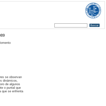
989
omento
ores se observan
es dinámicos,
ioro de algunos
ote o puntal que
a que se enfrenta