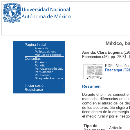
México, ba
Página Inicial
Acerca de
Políticas de uso
Aranda, Clara Eugenia
(19
Manual de depósito
Económico (46). pp. 25-31.
Consultas
Por Autor
PDF - Versión
Por Año
Por Clasificación JEL
Descargar (59
Por Colección
Por División
Búsqueda Avanzada
Iniciar sesión
Resumen
Registrarse
Durante el primes semestre 
marcadas diferencias en su d
como en el atraso de los dep
de los sectores. Se eligió a
tiene dentro de la estrategi
el medio rural y por el riesg
Tipo de
Artículo