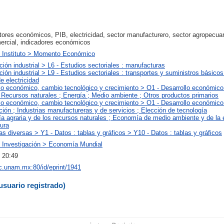
ores económicos, PIB, electricidad, sector manufacturero, sector agropecuar
ercial, indicadores económicos
l Instituto > Momento Económico
ción industrial > L6 - Estudios sectoriales : manufacturas
ción industrial > L9 - Estudios sectoriales : transportes y suministros básicos
e electricidad
llo económico, cambio tecnológico y crecimiento > O1 - Desarrollo económico
; Recursos naturales ; Energía ; Medio ambiente ; Otros productos primarios
llo económico, cambio tecnológico y crecimiento > O1 - Desarrollo económico
ación ; Industrias manufactureras y de servicios ; Elección de tecnología
a agraria y de los recursos naturales ; Economía de medio ambiente y de la 
tura
as diversas > Y1 - Datos : tablas y gráficos > Y10 - Datos : tablas y gráficos
 Investigación > Economía Mundial
 20:49
iec.unam.mx:80/id/eprint/1941
usuario registrado)