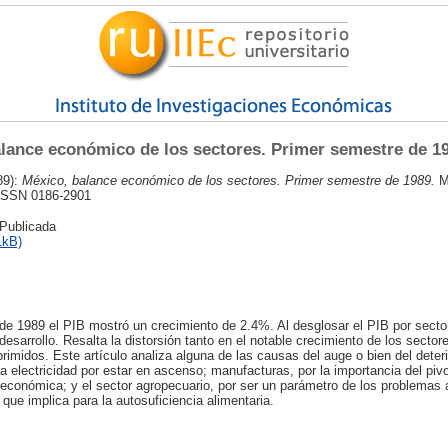
lance económico de los sectores. Primer semestre de 1
89):
México, balance económico de los sectores. Primer semestre de 1989.
M
 ISSN 0186-2901
 Publicada
1kB)
de 1989 el PIB mostró un crecimiento de 2.4%. Al desglosar el PIB por sect
esarrollo. Resalta la distorsión tanto en el notable crecimiento de los sector
rimidos. Este artículo analiza alguna de las causas del auge o bien del deter
 la electricidad por estar en ascenso; manufacturas, por la importancia del piv
a económica; y el sector agropecuario, por ser un parámetro de los problemas 
o que implica para la autosuficiencia alimentaria.