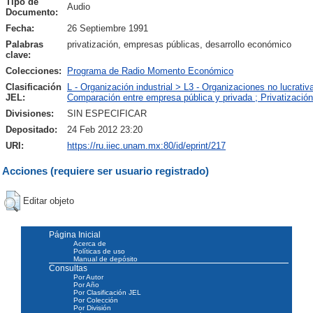
Tipo de
Audio
Documento:
Fecha:
26 Septiembre 1991
Palabras
privatización, empresas públicas, desarrollo económico
clave:
Colecciones:
Programa de Radio Momento Económico
Clasificación
L - Organización industrial > L3 - Organizaciones no lucrati
JEL:
Comparación entre empresa pública y privada ; Privatización
Divisiones:
SIN ESPECIFICAR
Depositado:
24 Feb 2012 23:20
URI:
https://ru.iiec.unam.mx:80/id/eprint/217
Acciones (requiere ser usuario registrado)
Editar objeto
Página Inicial
Acerca de
Políticas de uso
Manual de depósito
Consultas
Por Autor
Por Año
Por Clasificación JEL
Por Colección
Por División