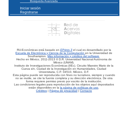
Búsqueda Avanzada
Iniciar sesión
Registrarse
RU-Económicas está basado en
EPrints 3
el cual es desarrollado por la
Escuela de Electrónica y Ciencia de la Computación
en la Universidad de
Southampton.
Más información y créditos del software
.
Hecho en México, 2011-2013 © D.R. Universidad Nacional Autónoma de
México (UNAM).
Instituto de Investigaciones Económicas (IIEc). Circuito Maestro Mario de la
Cueva s/n, Ciudad de la Investigación en Humanidades, Ciudad
Universitaria, C.P. 04510, México, D.F.
Esta página puede ser reproducida con fines no lucrativos, siempre y cuando
no se mutile, se cite la fuente completa y su dirección electrónica. De otra
forma requiere permiso previo por escrito de la institución.
Las condiciones legales para reproducción de los objetos aquí depositados
están disponibles en la
la página de políticas de uso
.
Créditos
|
Página de privacidad
|
Contacto