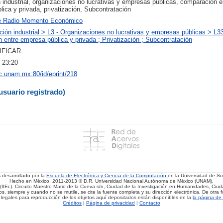
 industrial, organizaciones no lucrativas y empresas públicas, comparación e
ica y privada, privatización, Subcontratación
e Radio Momento Económico
ción industrial > L3 - Organizaciones no lucrativas y empresas públicas > L33
entre empresa pública y privada ; Privatización ; Subcontratación
IFICAR
 23:20
iec.unam.mx:80/id/eprint/218
usuario registrado)
s desarrollado por la
Escuela de Electrónica y Ciencia de la Computación
en la Universidad de 
Hecho en México, 2011-2013 © D.R. Universidad Nacional Autónoma de México (UNAM).
(IIEc). Circuito Maestro Mario de la Cueva s/n, Ciudad de la Investigación en Humanidades, Ciuda
, siempre y cuando no se mutile, se cite la fuente completa y su dirección electrónica. De otra fo
 legales para reproducción de los objetos aquí depositados están disponibles en la
la página de 
Créditos
|
Página de privacidad
|
Contacto