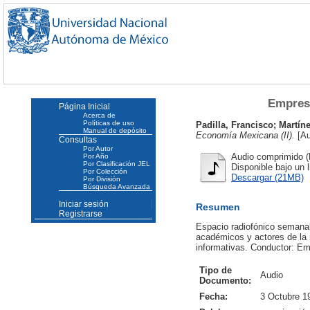
Empresa
Página Inicial
Acerca de
Políticas de uso
Padilla, Francisco
;
Martín
Manual de depósito
Economía Mexicana (II).
[Au
Consultas
Por Autor
Audio comprimido (
Por Año
Por Clasificación JEL
Disponible bajo un 
Por Colección
Descargar (21MB)
Por División
Búsqueda Avanzada
Iniciar sesión
Resumen
Registrarse
Espacio radiofónico semanal,
académicos y actores de la r
informativas. Conductor: Em
Tipo de
Audio
Documento:
Fecha:
3 Octubre 1