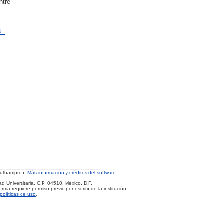
ntre
 -
Southampton.
Más información y créditos del software
.
d Universitaria, C.P. 04510, México, D.F.
rma requiere permiso previo por escrito de la institución.
políticas de uso
.