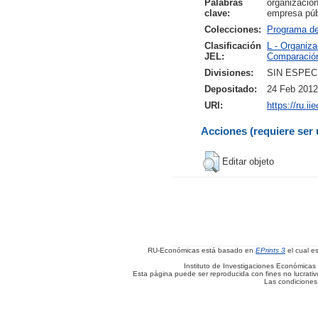
Palabras
organización
clave:
empresa públ
Colecciones:
Programa d
Clasificación
L - Organiza
JEL:
Comparación 
Divisiones:
SIN ESPEC
Depositado:
24 Feb 2012
URI:
https://ru.i
Acciones (requiere ser 
Editar objeto
RU-Económicas está basado en
EPrints 3
el cual e
Instituto de Investigaciones Económicas 
Esta página puede ser reproducida con fines no lucrativos
Las condiciones