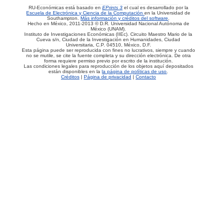
RU-Económicas está basado en
EPrints 3
el cual es desarrollado por la
Escuela de Electrónica y Ciencia de la Computación
en la Universidad de
Southampton.
Más información y créditos del software
.
Hecho en México, 2011-2013 © D.R. Universidad Nacional Autónoma de
México (UNAM).
Instituto de Investigaciones Económicas (IIEc). Circuito Maestro Mario de la
Cueva s/n, Ciudad de la Investigación en Humanidades, Ciudad
Universitaria, C.P. 04510, México, D.F.
Esta página puede ser reproducida con fines no lucrativos, siempre y cuando
no se mutile, se cite la fuente completa y su dirección electrónica. De otra
forma requiere permiso previo por escrito de la institución.
Las condiciones legales para reproducción de los objetos aquí depositados
están disponibles en la
la página de políticas de uso
.
Créditos
|
Página de privacidad
|
Contacto