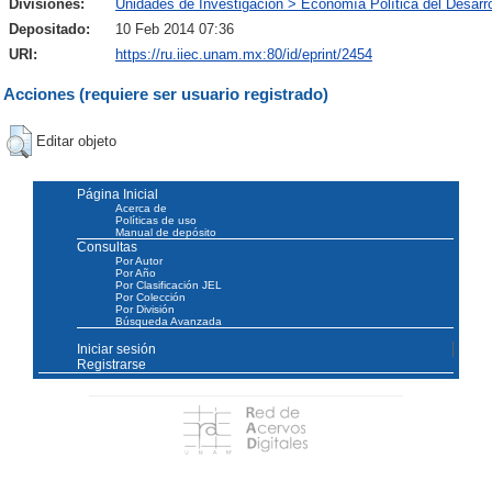
Divisiones:
Unidades de Investigación > Economía Política del Desarro
Depositado:
10 Feb 2014 07:36
URI:
https://ru.iiec.unam.mx:80/id/eprint/2454
Acciones (requiere ser usuario registrado)
Editar objeto
Página Inicial
Acerca de
Políticas de uso
Manual de depósito
Consultas
Por Autor
Por Año
Por Clasificación JEL
Por Colección
Por División
Búsqueda Avanzada
Iniciar sesión
Registrarse