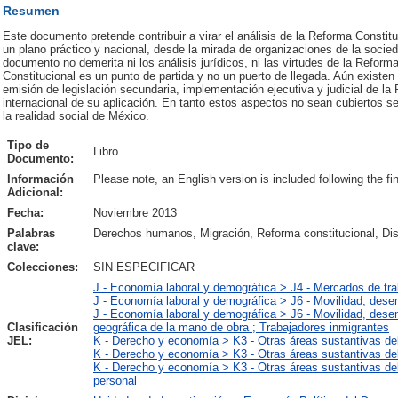
Resumen
Este documento pretende contribuir a virar el análisis de la Reforma Const
un plano práctico y nacional, desde la mirada de organizaciones de la socieda
documento no demerita ni los análisis jurídicos, ni las virtudes de la Refor
Constitucional es un punto de partida y no un puerto de llegada. Aún existe
emisión de legislación secundaria, implementación ejecutiva y judicial de la
internacional de su aplicación. En tanto estos aspectos no sean cubiertos se
la realidad social de México.
Tipo de
Libro
Documento:
Información
Please note, an English version is included following the fi
Adicional:
Fecha:
Noviembre 2013
Palabras
Derechos humanos, Migración, Reforma constitucional, Dist
clave:
Colecciones:
SIN ESPECIFICAR
J - Economía laboral y demográfica > J4 - Mercados de tra
J - Economía laboral y demográfica > J6 - Movilidad, des
J - Economía laboral y demográfica > J6 - Movilidad, dese
Clasificación
geográfica de la mano de obra ; Trabajadores inmigrantes
JEL:
K - Derecho y economía > K3 - Otras áreas sustantivas de
K - Derecho y economía > K3 - Otras áreas sustantivas del
K - Derecho y economía > K3 - Otras áreas sustantivas del
personal