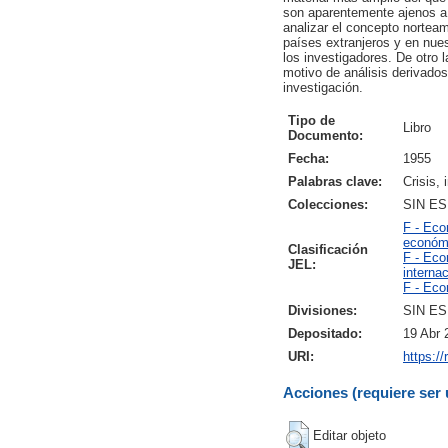
son aparentemente ajenos a 
analizar el concepto norteam
países extranjeros y en nues
los investigadores. De otro 
motivo de análisis derivados
investigación.
Tipo de
Libro
Documento:
Fecha:
1955
Palabras clave:
Crisis, 
Colecciones:
SIN E
F - Eco
económi
Clasificación
F - Eco
JEL:
interna
F - Eco
Divisiones:
SIN E
Depositado:
19 Abr 
URI:
https:/
Acciones (requiere ser 
Editar objeto