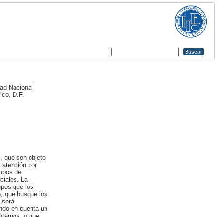
ad Nacional
ico, D.F.
, que son objeto
 atención por
rupos de
ociales. La
upos que los
o, que busque los
 será
ando en cuenta un
untamos, o que