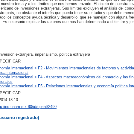
nuestro tema y a los límites que nos hemos trazado. El objeto de nuestra in
éricano de inversiones extranjeras. Sus límites excluyen el análisis del conc
tro país, no obstante el interés que pueda tener su estudio y que debe merec
lado los conceptos ayuda técnica y desarrollo, que se manejan con alguna fre
. Es necesario explicar las razones que nos han determinado a delimitar y jer
inversión extranjera, imperialismo, política extranjera
SPECIFICAR
nomía internacional > F2 - Movimientos internacionales de factores y activid
ca internacional
nomía internacional > F4 - Aspectos macroeconómicos del comercio y las fi
cionales
nomía internacional > F5 - Relaciones internacionales y economía política int
SPECIFICAR
2014 18:10
/ru.iiec.unam.mx:80/id/eprint/2490
usuario registrado)