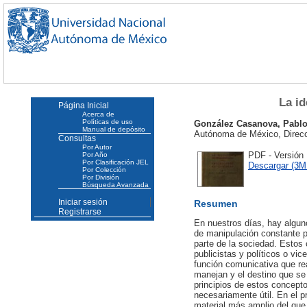
La id
Página Inicial
Acerca de
Políticas de uso
González Casanova, Pabl
Manual de depósito
Autónoma de México, Direcci
Consultas
Por Autor
PDF - Versión
Por Año
Por Clasificación JEL
Descargar (3M
Por Colección
Por División
Búsqueda Avanzada
Iniciar sesión
Resumen
Registrarse
En nuestros días, hay algun
de manipulación constante po
parte de la sociedad. Estos
publicistas y políticos o vic
función comunicativa que rea
manejan y el destino que se 
principios de estos concept
necesariamente útil. En el 
material más amplio del que