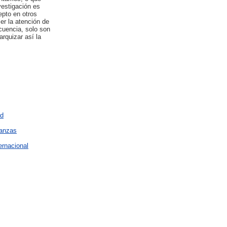
vestigación es
epto en otros
er la atención de
cuencia, solo son
arquizar así la
ad
nanzas
ernacional