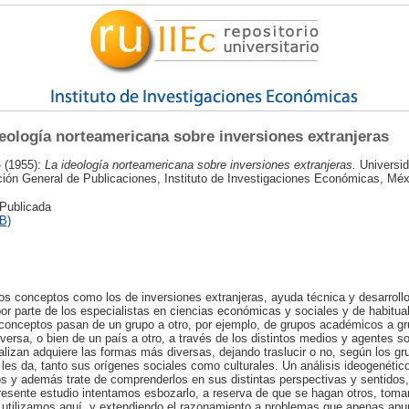
eología norteamericana sobre inversiones extranjeras
o
(1955):
La ideología norteamericana sobre inversiones extranjeras.
Universid
ón General de Publicaciones, Instituto de Investigaciones Económicas, Méx
 Publicada
B)
os conceptos como los de inversiones extranjeras, ayuda técnica y desarrollo
r parte de los especialistas en ciencias económicas y sociales y de habitual
 conceptos pasan de un grupo a otro, por ejemplo, de grupos académicos a g
eversa, o bien de un país a otro, a través de los distintos medios y agentes s
lizan adquiere las formas más diversas, dejando traslucir o no, según los gr
les da, tanto sus orígenes sociales como culturales. Un análisis ideogenétic
os y además trate de comprenderlos en sus distintas perspectivas y sentidos,
presente estudio intentamos esbozarlo, a reserva de que se hagan otros, tom
 utilizamos aquí, y extendiendo el razonamiento a problemas que apenas ap