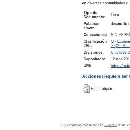
en diversas comunidades rura
Tipo de
Libro
Documento:
Palabras
desarrollo 
clave:
Colecciones:
SIN ESPE
Clasificación
Q - Econom
JEL:
> Q2 - Rec
Divisiones:
Unidades d
Depositado:
12 Ago 201
URI:
https://ru.
Acciones (requiere ser 
Editar objeto
RU-Económicas está basado en
EPrints 3
el cual e