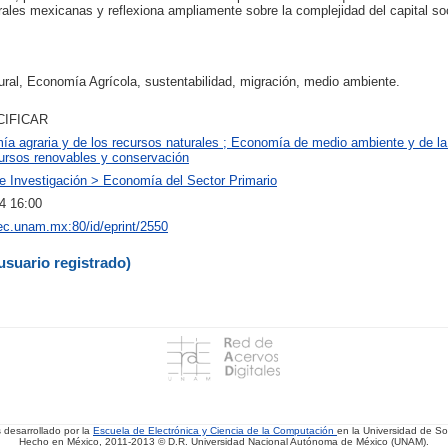
les mexicanas y reflexiona ampliamente sobre la complejidad del capital soci
rural, Economía Agrícola, sustentabilidad, migración, medio ambiente.
CIFICAR
ía agraria y de los recursos naturales ; Economía de medio ambiente y de la
ursos renovables y conservación
e Investigación > Economía del Sector Primario
4 16:00
iiec.unam.mx:80/id/eprint/2550
usuario registrado)
s desarrollado por la
Escuela de Electrónica y Ciencia de la Computación
en la Universidad de 
Hecho en México, 2011-2013 © D.R. Universidad Nacional Autónoma de México (UNAM).