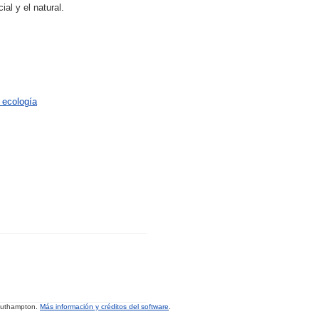
al y el natural.
 ecología
Southampton.
Más información y créditos del software
.