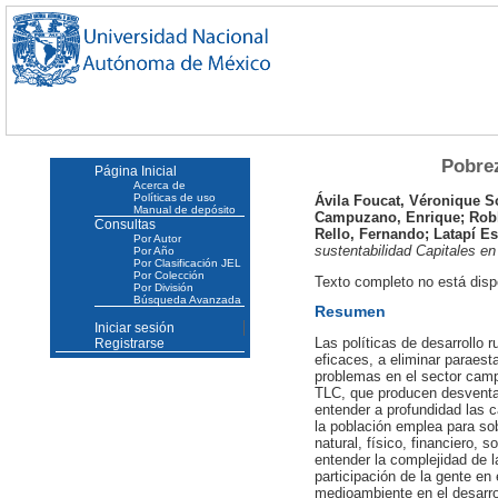
Pobrez
Página Inicial
Acerca de
Políticas de uso
Ávila Foucat, Véronique S
Manual de depósito
Campuzano, Enrique
;
Rob
Consultas
Rello, Fernando
;
Latapí Es
Por Autor
sustentabilidad Capitales e
Por Año
Por Clasificación JEL
Por Colección
Texto completo no está dispo
Por División
Búsqueda Avanzada
Resumen
Iniciar sesión
Las políticas de desarrollo 
Registrarse
eficaces, a eliminar paraest
problemas en el sector campe
TLC, que producen desventaja
entender a profundidad las 
la población emplea para sob
natural, físico, financiero,
entender la complejidad de l
participación de la gente en 
medioambiente en el desarro