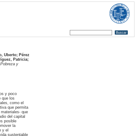
o, Uberto
;
Pérez
guez, Patricia
;
Pobreza y
dos y poco
e que los
rales, como el
tiva que permita
 materiales- que
dio del capital
es posible
omover la
 y el
vida sustentable