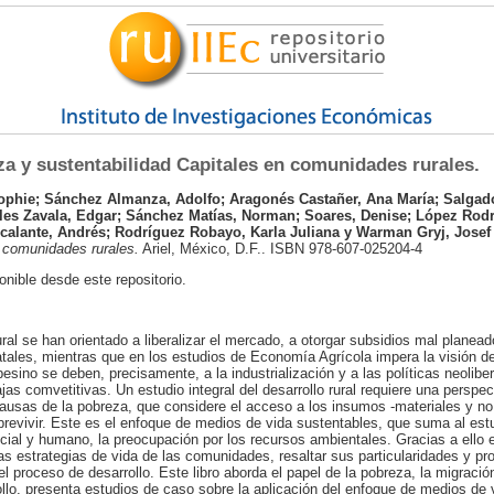
a y sustentabilidad Capitales en comunidades rurales.
ophie
;
Sánchez Almanza, Adolfo
;
Aragonés Castañer, Ana María
;
Salgad
les Zavala, Edgar
;
Sánchez Matías, Norman
;
Soares, Denise
;
López Rodrí
calante, Andrés
;
Rodríguez Robayo, Karla Juliana
y
Warman Gryj, Josef
n comunidades rurales.
Ariel, México, D.F.. ISBN 978-607-025204-4
nible desde este repositorio.
rural se han orientado a liberalizar el mercado, a otorgar subsidios mal planea
atales, mientras que en los estudios de Economía Agrícola impera la visión d
sino se deben, precisamente, a la industrialización y a las políticas neolibe
s comvetitivas. Un estudio integral del desarrollo rural requiere una perspec
causas de la pobreza, que considere el acceso a los insumos -materiales y no
revivir. Este es el enfoque de medios de vida sustentables, que suma al estu
 social y humano, la preocupación por los recursos ambientales. Gracias a ello 
as estrategias de vida de las comunidades, resaltar sus particularidades y pr
el proceso de desarrollo. Este libro aborda el papel de la pobreza, la migración
llo, presenta estudios de caso sobre la aplicación del enfoque de medios de 