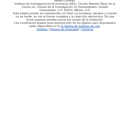
México (UNAM).
Instituto de Investigaciones Económicas (IIEc). Circuito Maestro Mario de la
Cueva s/n, Ciudad de la Investigación en Humanidades, Ciudad
Universitaria, C.P. 04510, México, D.F.
Esta página puede ser reproducida con fines no lucrativos, siempre y cuando
no se mutile, se cite la fuente completa y su dirección electrónica. De otra
forma requiere permiso previo por escrito de la institución.
Las condiciones legales para reproducción de los objetos aquí depositados
están disponibles en la
la página de políticas de uso
.
Créditos
|
Página de privacidad
|
Contacto