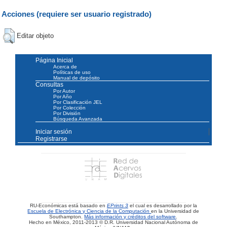
Acciones (requiere ser usuario registrado)
Editar objeto
Página Inicial
Acerca de
Políticas de uso
Manual de depósito
Consultas
Por Autor
Por Año
Por Clasificación JEL
Por Colección
Por División
Búsqueda Avanzada
Iniciar sesión
Registrarse
RU-Económicas está basado en
EPrints 3
el cual es desarrollado por la
Escuela de Electrónica y Ciencia de la Computación
en la Universidad de
Southampton.
Más información y créditos del software
.
Hecho en México, 2011-2013 © D.R. Universidad Nacional Autónoma de