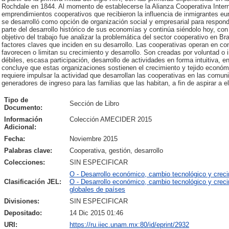
Rochdale en 1844. Al momento de establecerse la Alianza Cooperativa Inter
emprendimientos cooperativos que recibieron la influencia de inmigrantes eur
se desarrolló como opción de organización social y empresarial para respond
parte del desarrollo histórico de sus economías y continúa siéndolo hoy, con
objetivo del trabajo fue analizar la problemática del sector cooperativo en Br
factores claves que inciden en su desarrollo. Las cooperativas operan en co
favorecen o limitan su crecimiento y desarrollo. Son creadas por voluntad o
débiles, escasa participación, desarrollo de actividades en forma intuitiva, e
concluye que estas organizaciones sostienen el crecimiento y tejido económ
requiere impulsar la actividad que desarrollan las cooperativas en las comu
generadores de ingreso para las familias que las habitan, a fin de aspirar a e
Tipo de
Sección de Libro
Documento:
Información
Colección AMECIDER 2015
Adicional:
Fecha:
Noviembre 2015
Palabras clave:
Cooperativa, gestión, desarrollo
Colecciones:
SIN ESPECIFICAR
O - Desarrollo económico, cambio tecnológico y crec
Clasificación JEL:
O - Desarrollo económico, cambio tecnológico y crec
globales de países
Divisiones:
SIN ESPECIFICAR
Depositado:
14 Dic 2015 01:46
URI:
https://ru.iiec.unam.mx:80/id/eprint/2932