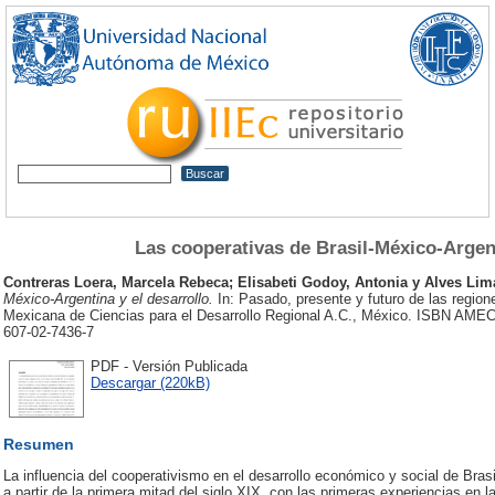
Las cooperativas de Brasil-México-Argent
Contreras Loera, Marcela Rebeca
;
Elisabeti Godoy, Antonia
y
Alves Lim
México-Argentina y el desarrollo.
In: Pasado, presente y futuro de las regio
Mexicana de Ciencias para el Desarrollo Regional A.C., México. ISBN AME
607-02-7436-7
PDF - Versión Publicada
Descargar (220kB)
Resumen
La influencia del cooperativismo en el desarrollo económico y social de Bras
a partir de la primera mitad del siglo XIX, con las primeras experiencias en 