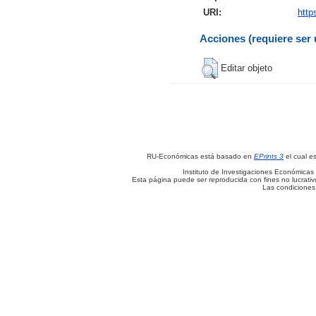
URI:
http
Acciones (requiere ser 
Editar objeto
RU-Económicas está basado en
EPrints 3
el cual e
Instituto de Investigaciones Económicas 
Esta página puede ser reproducida con fines no lucrativos
Las condiciones