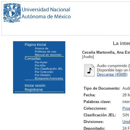
La inte
Página Inicial
Acerca de
Políticas de uso
Ceceña Martorella, Ana Es
Manual de depósito
[Audio]
Consultas
Por Autor
Audio comprimido (
Por Año
Por Clasificación JEL
Disponible bajo un 
Por Colección
Descargar (45MB)
Por División
Búsqueda Avanzada
Iniciar sesión
Tipo de Documento:
Aud
Registrarse
Fecha:
28 
Palabras clave:
inte
Colecciones:
Pro
Clasificación JEL:
SIN
Divisiones:
Unid
Depositado:
24 F