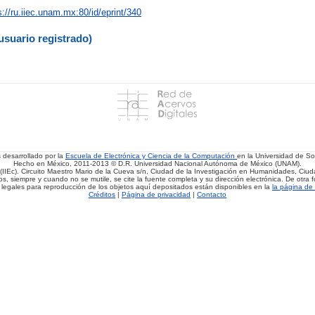
s://ru.iiec.unam.mx:80/id/eprint/340
usuario registrado)
s desarrollado por la
Escuela de Electrónica y Ciencia de la Computación
en la Universidad de 
Hecho en México, 2011-2013 © D.R. Universidad Nacional Autónoma de México (UNAM).
(IIEc). Circuito Maestro Mario de la Cueva s/n, Ciudad de la Investigación en Humanidades, Ciuda
, siempre y cuando no se mutile, se cite la fuente completa y su dirección electrónica. De otra fo
 legales para reproducción de los objetos aquí depositados están disponibles en la
la página de 
Créditos
|
Página de privacidad
|
Contacto