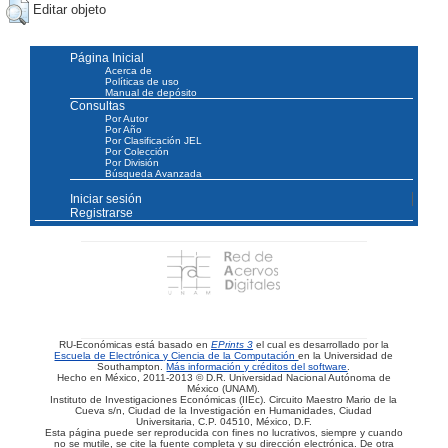
Editar objeto
Página Inicial
Acerca de
Políticas de uso
Manual de depósito
Consultas
Por Autor
Por Año
Por Clasificación JEL
Por Colección
Por División
Búsqueda Avanzada
Iniciar sesión
Registrarse
RU-Económicas está basado en
EPrints 3
el cual es desarrollado por la
Escuela de Electrónica y Ciencia de la Computación
en la Universidad de
Southampton.
Más información y créditos del software
.
Hecho en México, 2011-2013 © D.R. Universidad Nacional Autónoma de
México (UNAM).
Instituto de Investigaciones Económicas (IIEc). Circuito Maestro Mario de la
Cueva s/n, Ciudad de la Investigación en Humanidades, Ciudad
Universitaria, C.P. 04510, México, D.F.
Esta página puede ser reproducida con fines no lucrativos, siempre y cuando
no se mutile, se cite la fuente completa y su dirección electrónica. De otra