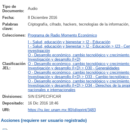
Tipo de
Audio
Documento:
Fecha:
8 Diciembre 2016
Palabras
Criptografía, cifrado, hackers, tecnologías de la información,
clave:
Colecciones:
Programa de Radio Momento Económico
I - Salud, educación y bienestar > I2 - Educación
I - Salud, educación y bienestar > I2 - Educación > I23 - Ce
investigación
O - Desarrollo económico, cambio tecnológico y crecimiento
Investigación y desarrollo (I+D)
Clasificación
O - Desarrollo económico, cambio tecnológico y crecimiento
JEL:
Investigación y desarrollo (I+D) > O30 - Generalidades
O - Desarrollo económico, cambio tecnológico y crecimiento
Investigación y desarrollo (I+D) > O33 - Cambio tecnológico
O - Desarrollo económico, cambio tecnológico y crecimiento
Investigación y desarrollo (I+D) > O34 - Derechos de la propi
nacionales e internacionales
Divisiones:
SIN ESPECIFICAR
Depositado:
16 Dic 2016 18:46
URI:
https://ru.iiec.unam.mx:80/id/eprint/3483
Acciones (requiere ser usuario registrado)