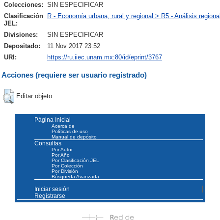
Colecciones:
SIN ESPECIFICAR
Clasificación
R - Economía urbana, rural y regional > R5 - Análisis regiona
JEL:
Divisiones:
SIN ESPECIFICAR
Depositado:
11 Nov 2017 23:52
URI:
https://ru.iiec.unam.mx:80/id/eprint/3767
Acciones (requiere ser usuario registrado)
Editar objeto
Página Inicial
Acerca de
Políticas de uso
Manual de depósito
Consultas
Por Autor
Por Año
Por Clasificación JEL
Por Colección
Por División
Búsqueda Avanzada
Iniciar sesión
Registrarse