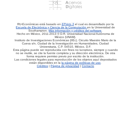
RU-Económicas está basado en
EPrints 3
el cual es desarrollado por la
Escuela de Electrónica y Ciencia de la Computación
en la Universidad de
Southampton.
Más información y créditos del software
.
Hecho en México, 2011-2013 © D.R. Universidad Nacional Autónoma de
México (UNAM).
Instituto de Investigaciones Económicas (IIEc). Circuito Maestro Mario de la
Cueva s/n, Ciudad de la Investigación en Humanidades, Ciudad
Universitaria, C.P. 04510, México, D.F.
Esta página puede ser reproducida con fines no lucrativos, siempre y cuando
no se mutile, se cite la fuente completa y su dirección electrónica. De otra
forma requiere permiso previo por escrito de la institución.
Las condiciones legales para reproducción de los objetos aquí depositados
están disponibles en la
la página de políticas de uso
.
Créditos
|
Página de privacidad
|
Contacto