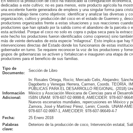
En México la producción de coco ha trastocado la configuración económica, po
dedicadas a este cultivo; no es para menos, este producto agrícola ha mostr
una excelente fuente generadora de empleos y una singular forma para cristali
presente trabajo tiene como objetivos: identificar y analizar las diversas y 
organización, cultivo y producción del coco en el estado de Guerrero y, descr
productores organizados frente a estas situaciones y sus reacciones cuand
productores que han optado por la salida como el abandono de la parcela o el
esta actividad. Porque el coco no solo es copra o pulpa seca para la extrac
este hecho los productores fueron identificados como copreros) sino también 
más de veinte derivados de esta especie “milagrosa”. Esto implica que hay f
intervenciones directas del Estado donde los funcionarios de estas instituci
gobernador en turno. Se requiere reconocer la voz de los productores y fomen
grupos de gobernanzas se activen y fortalezcan e inauguren una etapa de cr
productores para el beneficio de sus familias.
Tipo de
Sección de Libro
Documento:
In: Rosales Ortega, Rocío; Mercado Celis, Alejandro; Sánch
Dagoberto y Venegas Herrera, Carmen, Coords. TEORÍ
PÚBLICAS PARA EL DESARROLLO REGIONAL. (2018) Unive
Información
México y Asociación Mexicana de Ciencias para el Desarroll
Adicional:
ISBN UNAM: 978-607-02-9998-8, AMECIDER: 978-607-96649-5
Nuevos escenarios mundiales, repercusiones en México y po
Zamora, José y Martínez Pérez, Lenin; Coords. UNAM-AM
978-607-02-9997-1, AMECIDER: 978-607-96649-4-7
Fecha:
25 Enero 2018
Palabras
Deterioro de la producción de coco, Intervención estatal, Sal
clave: