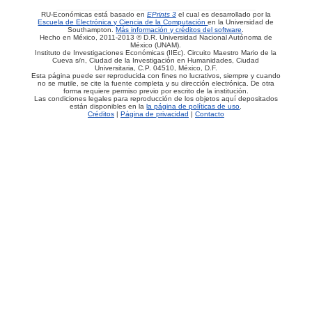
RU-Económicas está basado en
EPrints 3
el cual es desarrollado por la
Escuela de Electrónica y Ciencia de la Computación
en la Universidad de
Southampton.
Más información y créditos del software
.
Hecho en México, 2011-2013 © D.R. Universidad Nacional Autónoma de
México (UNAM).
Instituto de Investigaciones Económicas (IIEc). Circuito Maestro Mario de la
Cueva s/n, Ciudad de la Investigación en Humanidades, Ciudad
Universitaria, C.P. 04510, México, D.F.
Esta página puede ser reproducida con fines no lucrativos, siempre y cuando
no se mutile, se cite la fuente completa y su dirección electrónica. De otra
forma requiere permiso previo por escrito de la institución.
Las condiciones legales para reproducción de los objetos aquí depositados
están disponibles en la
la página de políticas de uso
.
Créditos
|
Página de privacidad
|
Contacto