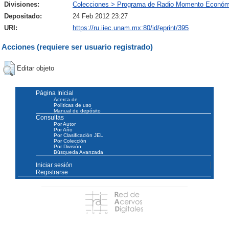
Divisiones:
Colecciones > Programa de Radio Momento Económ
Depositado:
24 Feb 2012 23:27
URI:
https://ru.iiec.unam.mx:80/id/eprint/395
Acciones (requiere ser usuario registrado)
Editar objeto
Página Inicial
Acerca de
Políticas de uso
Manual de depósito
Consultas
Por Autor
Por Año
Por Clasificación JEL
Por Colección
Por División
Búsqueda Avanzada
Iniciar sesión
Registrarse