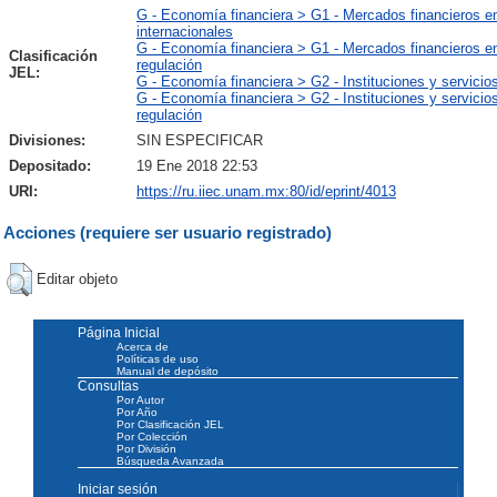
G - Economía financiera > G1 - Mercados financieros e
internacionales
G - Economía financiera > G1 - Mercados financieros en
Clasificación
regulación
JEL:
G - Economía financiera > G2 - Instituciones y servicios
G - Economía financiera > G2 - Instituciones y servicios
regulación
Divisiones:
SIN ESPECIFICAR
Depositado:
19 Ene 2018 22:53
URI:
https://ru.iiec.unam.mx:80/id/eprint/4013
Acciones (requiere ser usuario registrado)
Editar objeto
Página Inicial
Acerca de
Políticas de uso
Manual de depósito
Consultas
Por Autor
Por Año
Por Clasificación JEL
Por Colección
Por División
Búsqueda Avanzada
Iniciar sesión