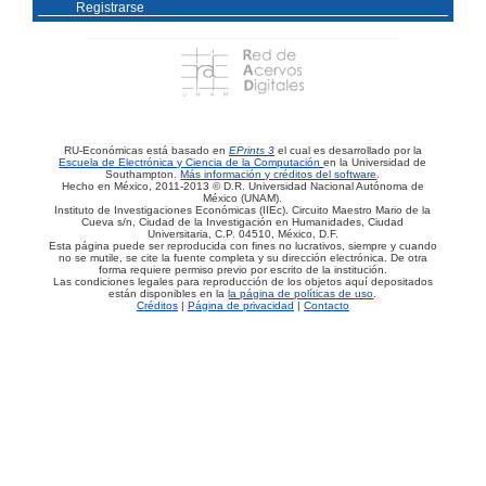
Registrarse
RU-Económicas está basado en
EPrints 3
el cual es desarrollado por la
Escuela de Electrónica y Ciencia de la Computación
en la Universidad de
Southampton.
Más información y créditos del software
.
Hecho en México, 2011-2013 © D.R. Universidad Nacional Autónoma de
México (UNAM).
Instituto de Investigaciones Económicas (IIEc). Circuito Maestro Mario de la
Cueva s/n, Ciudad de la Investigación en Humanidades, Ciudad
Universitaria, C.P. 04510, México, D.F.
Esta página puede ser reproducida con fines no lucrativos, siempre y cuando
no se mutile, se cite la fuente completa y su dirección electrónica. De otra
forma requiere permiso previo por escrito de la institución.
Las condiciones legales para reproducción de los objetos aquí depositados
están disponibles en la
la página de políticas de uso
.
Créditos
|
Página de privacidad
|
Contacto