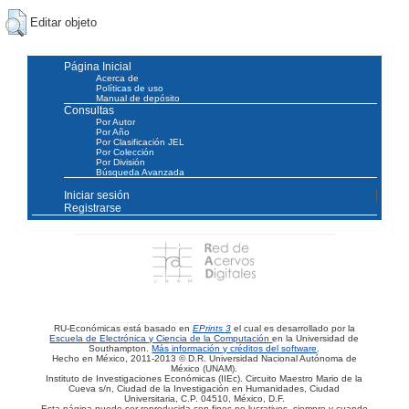
Editar objeto
Página Inicial
Acerca de
Políticas de uso
Manual de depósito
Consultas
Por Autor
Por Año
Por Clasificación JEL
Por Colección
Por División
Búsqueda Avanzada
Iniciar sesión
Registrarse
RU-Económicas está basado en
EPrints 3
el cual es desarrollado por la
Escuela de Electrónica y Ciencia de la Computación
en la Universidad de
Southampton.
Más información y créditos del software
.
Hecho en México, 2011-2013 © D.R. Universidad Nacional Autónoma de
México (UNAM).
Instituto de Investigaciones Económicas (IIEc). Circuito Maestro Mario de la
Cueva s/n, Ciudad de la Investigación en Humanidades, Ciudad
Universitaria, C.P. 04510, México, D.F.
Esta página puede ser reproducida con fines no lucrativos, siempre y cuando