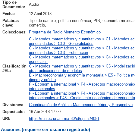
Tipo de
Audio
Documento:
Fecha:
12 Abril 2018
Palabras
Tipo de cambio, política económica, PIB, economía mexican
clave:
comercio,
Colecciones:
Programa de Radio Momento Económico
C - Métodos matemáticos y cuantitativos > C1 - Métodos ec
generalidades > C10 - Generalidades
C - Métodos matemáticos y cuantitativos > C1 - Métodos ec
generalidades > C13 - Estimación
C - Métodos matemáticos y cuantitativos > C4 - Métodos ec
especiales
Clasificación
C - Métodos matemáticos y cuantitativos > C5 - Modelizació
JEL:
otras aplicaciones de modelos
E - Macroeconomía y economía monetaria > E5 - Política mon
dinero y crédito
F - Economía internacional > F4 - Aspectos macroeconómico
internacionales
F - Economía internacional > F4 - Aspectos macroeconómico
internacionales > F43 - Crecimiento económico de economía
Divisiones:
Coordinación de Análisis Macroeconométrico y Prospectivo
Depositado:
16 Abr 2018 17:00
URI:
https://ru.iiec.unam.mx:80/id/eprint/4081
Acciones (requiere ser usuario registrado)