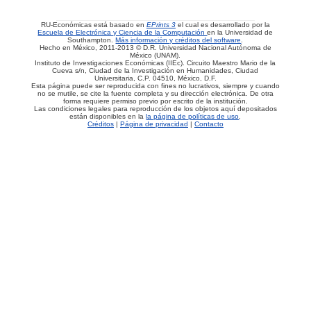
RU-Económicas está basado en
EPrints 3
el cual es desarrollado por la
Escuela de Electrónica y Ciencia de la Computación
en la Universidad de
Southampton.
Más información y créditos del software
.
Hecho en México, 2011-2013 © D.R. Universidad Nacional Autónoma de
México (UNAM).
Instituto de Investigaciones Económicas (IIEc). Circuito Maestro Mario de la
Cueva s/n, Ciudad de la Investigación en Humanidades, Ciudad
Universitaria, C.P. 04510, México, D.F.
Esta página puede ser reproducida con fines no lucrativos, siempre y cuando
no se mutile, se cite la fuente completa y su dirección electrónica. De otra
forma requiere permiso previo por escrito de la institución.
Las condiciones legales para reproducción de los objetos aquí depositados
están disponibles en la
la página de políticas de uso
.
Créditos
|
Página de privacidad
|
Contacto