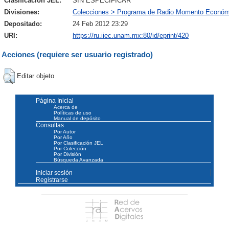
Clasificación JEL:
SIN ESPECIFICAR
Divisiones:
Colecciones > Programa de Radio Momento Económ
Depositado:
24 Feb 2012 23:29
URI:
https://ru.iiec.unam.mx:80/id/eprint/420
Acciones (requiere ser usuario registrado)
Editar objeto
Página Inicial
Acerca de
Políticas de uso
Manual de depósito
Consultas
Por Autor
Por Año
Por Clasificación JEL
Por Colección
Por División
Búsqueda Avanzada
Iniciar sesión
Registrarse