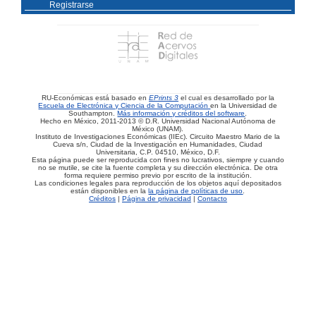
Registrarse
RU-Económicas está basado en
EPrints 3
el cual es desarrollado por la
Escuela de Electrónica y Ciencia de la Computación
en la Universidad de
Southampton.
Más información y créditos del software
.
Hecho en México, 2011-2013 © D.R. Universidad Nacional Autónoma de
México (UNAM).
Instituto de Investigaciones Económicas (IIEc). Circuito Maestro Mario de la
Cueva s/n, Ciudad de la Investigación en Humanidades, Ciudad
Universitaria, C.P. 04510, México, D.F.
Esta página puede ser reproducida con fines no lucrativos, siempre y cuando
no se mutile, se cite la fuente completa y su dirección electrónica. De otra
forma requiere permiso previo por escrito de la institución.
Las condiciones legales para reproducción de los objetos aquí depositados
están disponibles en la
la página de políticas de uso
.
Créditos
|
Página de privacidad
|
Contacto