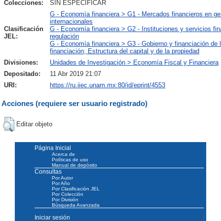
Colecciones:
SIN ESPECIFICAR
G - Economía financiera > G1 - Mercados financieros en ge
internacionales
Clasificación
G - Economía financiera > G2 - Instituciones y servicios fin
JEL:
regulación
G - Economía financiera > G3 - Gobierno y financiación de 
financiación; Estructura del capital y de la propiedad
Divisiones:
Unidades de Investigación > Economía Fiscal y Financiera
Depositado:
11 Abr 2019 21:07
URI:
https://ru.iiec.unam.mx:80/id/eprint/4553
Acciones (requiere ser usuario registrado)
Editar objeto
Página Inicial
Acerca de
Políticas de uso
Manual de depósito
Consultas
Por Autor
Por Año
Por Clasificación JEL
Por Colección
Por División
Búsqueda Avanzada
Iniciar sesión