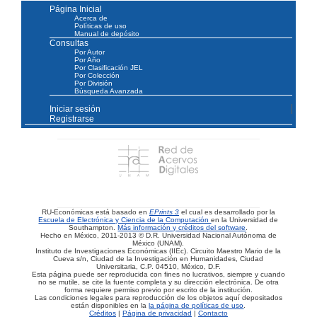
Página Inicial
Acerca de
Políticas de uso
Manual de depósito
Consultas
Por Autor
Por Año
Por Clasificación JEL
Por Colección
Por División
Búsqueda Avanzada
Iniciar sesión
Registrarse
RU-Económicas está basado en
EPrints 3
el cual es desarrollado por la
Escuela de Electrónica y Ciencia de la Computación
en la Universidad de
Southampton.
Más información y créditos del software
.
Hecho en México, 2011-2013 © D.R. Universidad Nacional Autónoma de
México (UNAM).
Instituto de Investigaciones Económicas (IIEc). Circuito Maestro Mario de la
Cueva s/n, Ciudad de la Investigación en Humanidades, Ciudad
Universitaria, C.P. 04510, México, D.F.
Esta página puede ser reproducida con fines no lucrativos, siempre y cuando
no se mutile, se cite la fuente completa y su dirección electrónica. De otra
forma requiere permiso previo por escrito de la institución.
Las condiciones legales para reproducción de los objetos aquí depositados
están disponibles en la
la página de políticas de uso
.
Créditos
|
Página de privacidad
|
Contacto