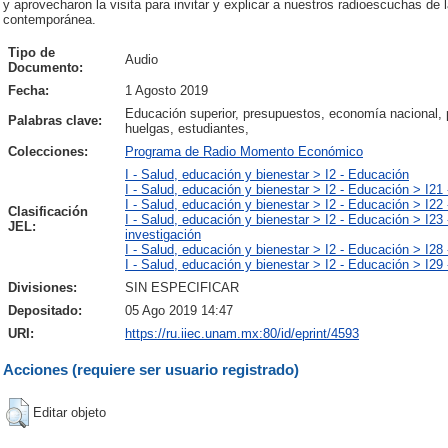
y aprovecharon la visita para invitar y explicar a nuestros radioescuchas de
contemporánea.
Tipo de
Audio
Documento:
Fecha:
1 Agosto 2019
Educación superior, presupuestos, economía nacional, 
Palabras clave:
huelgas, estudiantes,
Colecciones:
Programa de Radio Momento Económico
I - Salud, educación y bienestar > I2 - Educación
I - Salud, educación y bienestar > I2 - Educación > I21 
I - Salud, educación y bienestar > I2 - Educación > I22
Clasificación
I - Salud, educación y bienestar > I2 - Educación > I23
JEL:
investigación
I - Salud, educación y bienestar > I2 - Educación > I28 -
I - Salud, educación y bienestar > I2 - Educación > I29 
Divisiones:
SIN ESPECIFICAR
Depositado:
05 Ago 2019 14:47
URI:
https://ru.iiec.unam.mx:80/id/eprint/4593
Acciones (requiere ser usuario registrado)
Editar objeto