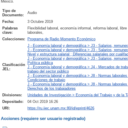
México.
Tipo de
Audio
Documento:
Fecha:
3 Octubre 2019
Palabras
Flexibilidad laboral, economía informal, reforma laboral, lib
clave:
laborales,
Colecciones:
Programa de Radio Momento Económico
J - Economía laboral y demográfica > J3 - Salarios, remuner
J - Economía laboral y demográfica > J3 - Salarios, remuner
Nivel y estructura salarial ; Diferencias salariales por cualif
J - Economía laboral y demográfica > J3 - Salarios, remuner
Política pública
Clasificación
J - Economía laboral y demográfica > J4 - Mercados de trab
JEL:
trabajo del sector público
J - Economía laboral y demográfica > J8 - Normas laborales 
Condiciones de trabajo
J - Economía laboral y demográfica > J8 - Normas laborales 
Derechos de los trabajadores
Divisiones:
Unidades de Investigación > Economía del Trabajo y de la T
Depositado:
04 Oct 2019 16:26
URI:
https://ru.iiec.unam.mx:80/id/eprint/4626
Acciones (requiere ser usuario registrado)