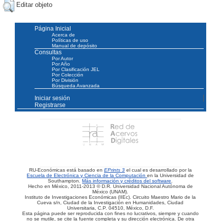
Editar objeto
Página Inicial
Acerca de
Políticas de uso
Manual de depósito
Consultas
Por Autor
Por Año
Por Clasificación JEL
Por Colección
Por División
Búsqueda Avanzada
Iniciar sesión
Registrarse
RU-Económicas está basado en
EPrints 3
el cual es desarrollado por la
Escuela de Electrónica y Ciencia de la Computación
en la Universidad de
Southampton.
Más información y créditos del software
.
Hecho en México, 2011-2013 © D.R. Universidad Nacional Autónoma de
México (UNAM).
Instituto de Investigaciones Económicas (IIEc). Circuito Maestro Mario de la
Cueva s/n, Ciudad de la Investigación en Humanidades, Ciudad
Universitaria, C.P. 04510, México, D.F.
Esta página puede ser reproducida con fines no lucrativos, siempre y cuando
no se mutile, se cite la fuente completa y su dirección electrónica. De otra