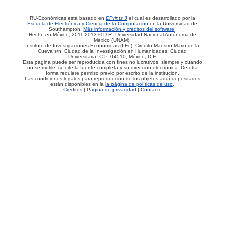
RU-Económicas está basado en
EPrints 3
el cual es desarrollado por la
Escuela de Electrónica y Ciencia de la Computación
en la Universidad de
Southampton.
Más información y créditos del software
.
Hecho en México, 2011-2013 © D.R. Universidad Nacional Autónoma de
México (UNAM).
Instituto de Investigaciones Económicas (IIEc). Circuito Maestro Mario de la
Cueva s/n, Ciudad de la Investigación en Humanidades, Ciudad
Universitaria, C.P. 04510, México, D.F.
Esta página puede ser reproducida con fines no lucrativos, siempre y cuando
no se mutile, se cite la fuente completa y su dirección electrónica. De otra
forma requiere permiso previo por escrito de la institución.
Las condiciones legales para reproducción de los objetos aquí depositados
están disponibles en la
la página de políticas de uso
.
Créditos
|
Página de privacidad
|
Contacto