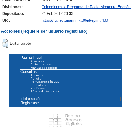
Clasificación JEL:
SIN ESPECIFICAR
Divisiones:
Colecciones > Programa de Radio Momento Económ
Depositado:
24 Feb 2012 23:33
URI:
https://ru.iiec.unam.mx:80/id/eprint/480
Acciones (requiere ser usuario registrado)
Editar objeto
Página Inicial
Acerca de
Políticas de uso
Manual de depósito
Consultas
Por Autor
Por Año
Por Clasificación JEL
Por Colección
Por División
Búsqueda Avanzada
Iniciar sesión
Registrarse