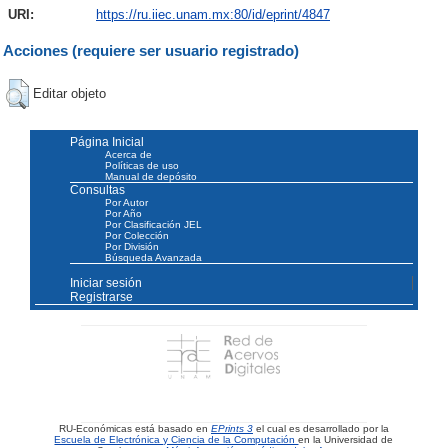
URI:
https://ru.iiec.unam.mx:80/id/eprint/4847
Acciones (requiere ser usuario registrado)
Editar objeto
Página Inicial
Acerca de
Políticas de uso
Manual de depósito
Consultas
Por Autor
Por Año
Por Clasificación JEL
Por Colección
Por División
Búsqueda Avanzada
Iniciar sesión
Registrarse
RU-Económicas está basado en
EPrints 3
el cual es desarrollado por la
Escuela de Electrónica y Ciencia de la Computación
en la Universidad de