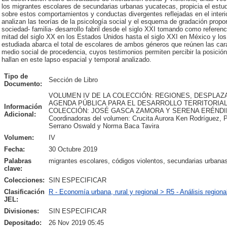
los migrantes escolares de secundarias urbanas yucatecas, propicia el estud
sobre estos comportamientos y conductas divergentes reflejadas en el interio
analizan las teorías de la psicología social y el esquema de gradación propo
sociedad- familia- desarrollo fabril desde el siglo XXI tomando como referenc
mitad del siglo XX en los Estados Unidos hasta el siglo XXI en México y los
estudiada abarca el total de escolares de ambos géneros que reúnen las carac
medio social de procedencia, cuyos testimonios permiten percibir la posició
hallan en este lapso espacial y temporal analizado.
Tipo de
Sección de Libro
Documento:
VOLUMEN IV DE LA COLECCIÓN: REGIONES, DESPLAZ
AGENDA PÚBLICA PARA EL DESARROLLO TERRITORIA
Información
COLECCIÓN: JOSÉ GASCA ZAMORA Y SERENA ERÉND
Adicional:
Coordinadoras del volumen: Crucita Aurora Ken Rodríguez, P
Serrano Oswald y Norma Baca Tavira
Volumen:
IV
Fecha:
30 Octubre 2019
Palabras
migrantes escolares, códigos violentos, secundarias urbana
clave:
Colecciones:
SIN ESPECIFICAR
Clasificación
R - Economía urbana, rural y regional > R5 - Análisis regiona
JEL:
Divisiones:
SIN ESPECIFICAR
Depositado:
26 Nov 2019 05:45