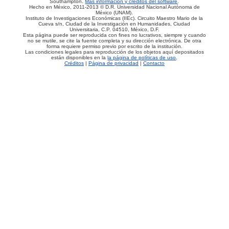
Southampton.
Más información y créditos del software
.
Hecho en México, 2011-2013 © D.R. Universidad Nacional Autónoma de
México (UNAM).
Instituto de Investigaciones Económicas (IIEc). Circuito Maestro Mario de la
Cueva s/n, Ciudad de la Investigación en Humanidades, Ciudad
Universitaria, C.P. 04510, México, D.F.
Esta página puede ser reproducida con fines no lucrativos, siempre y cuando
no se mutile, se cite la fuente completa y su dirección electrónica. De otra
forma requiere permiso previo por escrito de la institución.
Las condiciones legales para reproducción de los objetos aquí depositados
están disponibles en la
la página de políticas de uso
.
Créditos
|
Página de privacidad
|
Contacto