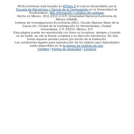
RU-Económicas está basado en
EPrints 3
el cual es desarrollado por la
Escuela de Electrónica y Ciencia de la Computación
en la Universidad de
Southampton.
Más información y créditos del software
.
Hecho en México, 2011-2013 © D.R. Universidad Nacional Autónoma de
México (UNAM).
Instituto de Investigaciones Económicas (IIEc). Circuito Maestro Mario de la
Cueva s/n, Ciudad de la Investigación en Humanidades, Ciudad
Universitaria, C.P. 04510, México, D.F.
Esta página puede ser reproducida con fines no lucrativos, siempre y cuando
no se mutile, se cite la fuente completa y su dirección electrónica. De otra
forma requiere permiso previo por escrito de la institución.
Las condiciones legales para reproducción de los objetos aquí depositados
están disponibles en la
la página de políticas de uso
.
Créditos
|
Página de privacidad
|
Contacto