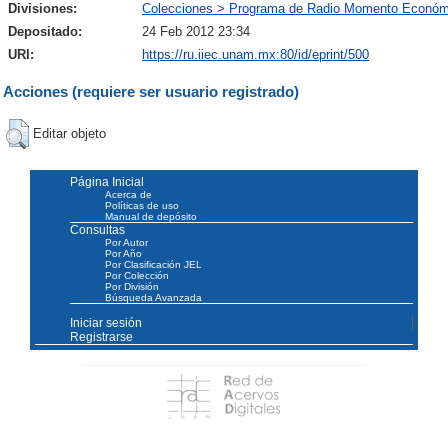
Divisiones:
Colecciones > Programa de Radio Momento Económ
Depositado:
24 Feb 2012 23:34
URI:
https://ru.iiec.unam.mx:80/id/eprint/500
Acciones (requiere ser usuario registrado)
Editar objeto
Página Inicial
Acerca de
Políticas de uso
Manual de depósito
Consultas
Por Autor
Por Año
Por Clasificación JEL
Por Colección
Por División
Búsqueda Avanzada
Iniciar sesión
Registrarse