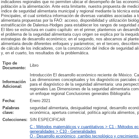
indicadores regionales que no permiten ubicar el desempeño de las economía
población a la alimentación. Ante esta limitante, nuestra propuesta de medic
índice de seguridad alimentaria municipal y regional mediante la técnica es
Principales, el cual sintetiza información de diversas variables asociadas a 
alimentaria propuestas por la FAO: acceso, disponibilidad y utilización bio
estratificación de Dalenius-Hodges para establecer los rangos de seguridad a
El libro se estructura en cuatro capítulo: en el primer, plantemos un desarro
el problema de la seguridad alimentaria cuyo origen se explica por la inequid
estrategias de desarrollo económico; en el segundo, nos abocamos al plante
alimentaria desde diferentes enfoques y parámetros; en el tercero, describi
de cálculo de los indicadores, con la construcción del índice de seguridad al
y, en el cuarto, los resultados de la problemática.
Tipo de
Libro
Documento:
Introducción El desarrollo económico reciente de México. Car
Las dimensiones conceptuales y los diagnósticos parciales d
Información
para el diagnóstico de la seguridad alimentaria: una perspect
Adicional:
regionales Las Dimensiones de la seguridad alimentaria como
un enfoque regional Conclusiones generales Bibliografía
Fecha:
Enero 2021
Palabras
seguridad alimentaria, desigualdad regional, desarrollo econ
clave:
económica, apertura comercial, política agrícola alimentos, p
Colecciones:
SIN ESPECIFICAR
C - Métodos matemáticos y cuantitativos > C1 - Métodos ec
generalidades > C10 - Generalidades
O - Desarrollo económico, cambio tecnológico y crecimiento