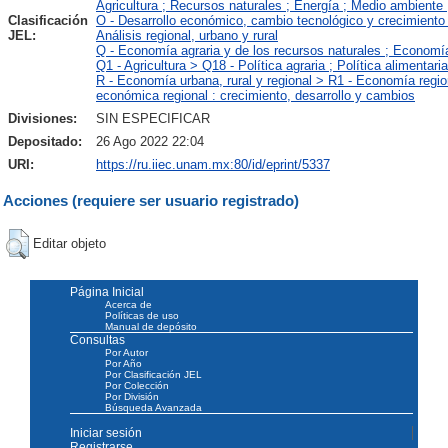
Agricultura ; Recursos naturales ; Energía ; Medio ambiente 
Clasificación
O - Desarrollo económico, cambio tecnológico y crecimiento
JEL:
Análisis regional, urbano y rural
Q - Economía agraria y de los recursos naturales ; Economí
Q1 - Agricultura > Q18 - Política agraria ; Política alimentaria
R - Economía urbana, rural y regional > R1 - Economía regio
económica regional : crecimiento, desarrollo y cambios
Divisiones:
SIN ESPECIFICAR
Depositado:
26 Ago 2022 22:04
URI:
https://ru.iiec.unam.mx:80/id/eprint/5337
Acciones (requiere ser usuario registrado)
Editar objeto
Página Inicial
Acerca de
Políticas de uso
Manual de depósito
Consultas
Por Autor
Por Año
Por Clasificación JEL
Por Colección
Por División
Búsqueda Avanzada
Iniciar sesión
Registrarse