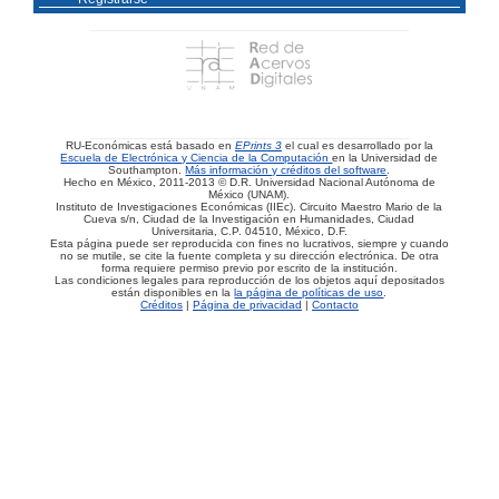
RU-Económicas está basado en
EPrints 3
el cual es desarrollado por la
Escuela de Electrónica y Ciencia de la Computación
en la Universidad de
Southampton.
Más información y créditos del software
.
Hecho en México, 2011-2013 © D.R. Universidad Nacional Autónoma de
México (UNAM).
Instituto de Investigaciones Económicas (IIEc). Circuito Maestro Mario de la
Cueva s/n, Ciudad de la Investigación en Humanidades, Ciudad
Universitaria, C.P. 04510, México, D.F.
Esta página puede ser reproducida con fines no lucrativos, siempre y cuando
no se mutile, se cite la fuente completa y su dirección electrónica. De otra
forma requiere permiso previo por escrito de la institución.
Las condiciones legales para reproducción de los objetos aquí depositados
están disponibles en la
la página de políticas de uso
.
Créditos
|
Página de privacidad
|
Contacto