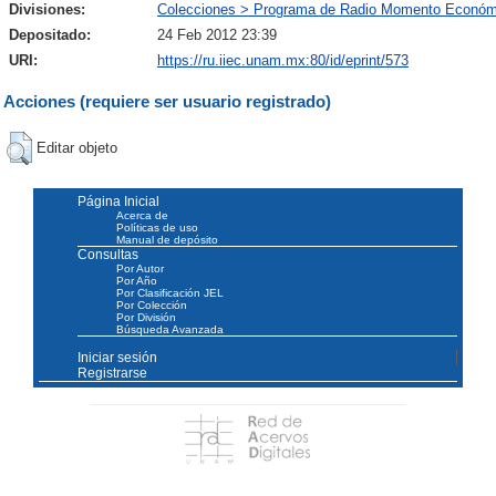
Divisiones:
Colecciones > Programa de Radio Momento Económ
Depositado:
24 Feb 2012 23:39
URI:
https://ru.iiec.unam.mx:80/id/eprint/573
Acciones (requiere ser usuario registrado)
Editar objeto
Página Inicial
Acerca de
Políticas de uso
Manual de depósito
Consultas
Por Autor
Por Año
Por Clasificación JEL
Por Colección
Por División
Búsqueda Avanzada
Iniciar sesión
Registrarse