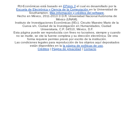
RU-Económicas está basado en
EPrints 3
el cual es desarrollado por la
Escuela de Electrónica y Ciencia de la Computación
en la Universidad de
Southampton.
Más información y créditos del software
.
Hecho en México, 2011-2013 © D.R. Universidad Nacional Autónoma de
México (UNAM).
Instituto de Investigaciones Económicas (IIEc). Circuito Maestro Mario de la
Cueva s/n, Ciudad de la Investigación en Humanidades, Ciudad
Universitaria, C.P. 04510, México, D.F.
Esta página puede ser reproducida con fines no lucrativos, siempre y cuando
no se mutile, se cite la fuente completa y su dirección electrónica. De otra
forma requiere permiso previo por escrito de la institución.
Las condiciones legales para reproducción de los objetos aquí depositados
están disponibles en la
la página de políticas de uso
.
Créditos
|
Página de privacidad
|
Contacto