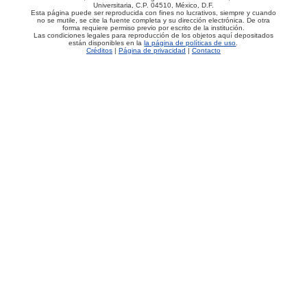
Universitaria, C.P. 04510, México, D.F.
Esta página puede ser reproducida con fines no lucrativos, siempre y cuando
no se mutile, se cite la fuente completa y su dirección electrónica. De otra
forma requiere permiso previo por escrito de la institución.
Las condiciones legales para reproducción de los objetos aquí depositados
están disponibles en la
la página de políticas de uso
.
Créditos
|
Página de privacidad
|
Contacto