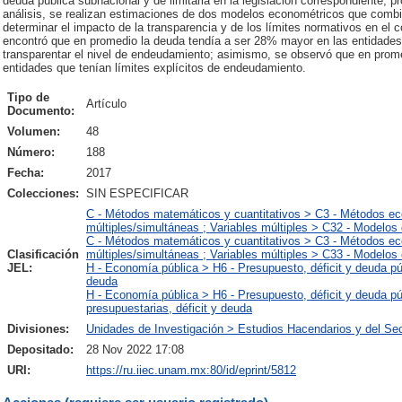
deuda pública subnacional y de limitarla en la legislación correspondiente, 
análisis, se realizan estimaciones de dos modelos econométricos que combi
determinar el impacto de la transparencia y de los límites normativos en el 
encontró que en promedio la deuda tendía a ser 28% mayor en las entidades 
transparentar el nivel de endeudamiento; asimismo, se observó que en prom
entidades que tenían límites explícitos de endeudamiento.
Tipo de
Artículo
Documento:
Volumen:
48
Número:
188
Fecha:
2017
Colecciones:
SIN ESPECIFICAR
C - Métodos matemáticos y cuantitativos > C3 - Métodos e
múltiples/simultáneas ; Variables múltiples > C32 - Modelos
C - Métodos matemáticos y cuantitativos > C3 - Métodos e
Clasificación
múltiples/simultáneas ; Variables múltiples > C33 - Modelos
JEL:
H - Economía pública > H6 - Presupuesto, déficit y deuda pú
deuda
H - Economía pública > H6 - Presupuesto, déficit y deuda pú
presupuestarias, déficit y deuda
Divisiones:
Unidades de Investigación > Estudios Hacendarios y del Sec
Depositado:
28 Nov 2022 17:08
URI:
https://ru.iiec.unam.mx:80/id/eprint/5812