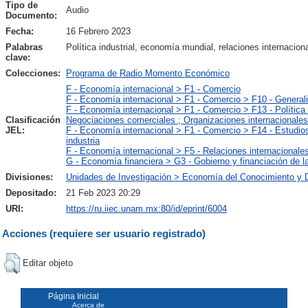
Tipo de
Audio
Documento:
Fecha:
16 Febrero 2023
Palabras
Política industrial, economía mundial, relaciones internacion
clave:
Colecciones:
Programa de Radio Momento Económico
F - Economía internacional > F1 - Comercio
F - Economía internacional > F1 - Comercio > F10 - General
F - Economía internacional > F1 - Comercio > F13 - Política
Clasificación
Negociaciones comerciales ; Organizaciones internacionales
JEL:
F - Economía internacional > F1 - Comercio > F14 - Estudio
industria
F - Economía internacional > F5 - Relaciones internacionales
G - Economía financiera > G3 - Gobierno y financiación de 
Divisiones:
Unidades de Investigación > Economía del Conocimiento y D
Depositado:
21 Feb 2023 20:29
URI:
https://ru.iiec.unam.mx:80/id/eprint/6004
Acciones (requiere ser usuario registrado)
Editar objeto
Página Inicial
Acerca de