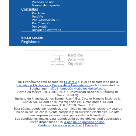
Políticas de uso
Manual de depósito
Consultas
Por Autor
Por Año
Por Clasificación JEL
Por Colección
Por División
Búsqueda Avanzada
Iniciar sesión
Registrarse
RU-Económicas está basado en
EPrints 3
el cual es desarrollado por la
Escuela de Electrónica y Ciencia de la Computación
en la Universidad de
Southampton.
Más información y créditos del software
.
Hecho en México, 2011-2013 © D.R. Universidad Nacional Autónoma de
México (UNAM).
Instituto de Investigaciones Económicas (IIEc). Circuito Maestro Mario de la
Cueva s/n, Ciudad de la Investigación en Humanidades, Ciudad
Universitaria, C.P. 04510, México, D.F.
Esta página puede ser reproducida con fines no lucrativos, siempre y cuando
no se mutile, se cite la fuente completa y su dirección electrónica. De otra
forma requiere permiso previo por escrito de la institución.
Las condiciones legales para reproducción de los objetos aquí depositados
están disponibles en la
la página de políticas de uso
.
Créditos
|
Página de privacidad
|
Contacto