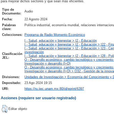
para mejorar dichos sectores y que sean más eficientes.
Tipo de
Audio
Documento:
Fecha:
22 Agosto 2024
Palabras
Política industrial, economía mundial, relaciones internacion
clave:
Colecciones:
Programa de Radio Momento Económico
I - Salud, educación y bienestar > I2 - Educación
I - Salud, educación y bienestar > I2 - Educación > I22 - Fi
I - Salud, educación y bienestar > I2 - Educación > I23 - Ce
investigación
Clasificación
I - Salud, educación y bienestar > I2 - Educación > I28 - Polí
JEL:
O - Desarrollo económico, cambio tecnológico y crecimiento
Investigación y desarrollo (I+D)
O - Desarrollo económico, cambio tecnológico y crecimiento
Investigación y desarrollo (I+D) > O32 - Gestión de la innova
Divisiones:
Unidades de Investigación > Economía del Conocimiento y D
Depositado:
23 Ago 2024 19:15
URI:
https://ru.iiec.unam.mx:80/id/eprint/6397
Acciones (requiere ser usuario registrado)
Editar objeto