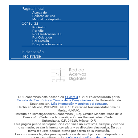
Página Inicial
Acerca de
Políticas de uso
Manual de depósito
Consultas
Por Autor
Por Año
Por Clasificación JEL
Por Colección
Por División
Búsqueda Avanzada
Iniciar sesión
Registrarse
RU-Económicas está basado en
EPrints 3
el cual es desarrollado por la
Escuela de Electrónica y Ciencia de la Computación
en la Universidad de
Southampton.
Más información y créditos del software
.
Hecho en México, 2011-2013 © D.R. Universidad Nacional Autónoma de
México (UNAM).
Instituto de Investigaciones Económicas (IIEc). Circuito Maestro Mario de la
Cueva s/n, Ciudad de la Investigación en Humanidades, Ciudad
Universitaria, C.P. 04510, México, D.F.
Esta página puede ser reproducida con fines no lucrativos, siempre y cuando
no se mutile, se cite la fuente completa y su dirección electrónica. De otra
forma requiere permiso previo por escrito de la institución.
Las condiciones legales para reproducción de los objetos aquí depositados
están disponibles en la
la página de políticas de uso
.