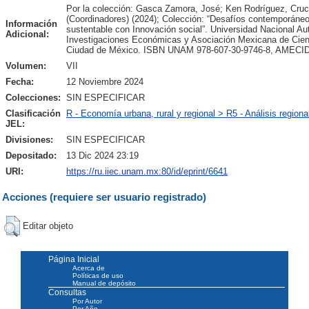
Por la colección: Gasca Zamora, José; Ken Rodríguez, Cruc
(Coordinadores) (2024); Colección: “Desafíos contemporáneos
Información
sustentable con Innovación social”. Universidad Nacional Au
Adicional:
Investigaciones Económicas y Asociación Mexicana de Cienci
Ciudad de México. ISBN UNAM 978-607-30-9746-8, AMECID
Volumen:
VII
Fecha:
12 Noviembre 2024
Colecciones:
SIN ESPECIFICAR
Clasificación
R - Economía urbana, rural y regional > R5 - Análisis regiona
JEL:
Divisiones:
SIN ESPECIFICAR
Depositado:
13 Dic 2024 23:19
URI:
https://ru.iiec.unam.mx:80/id/eprint/6641
Acciones (requiere ser usuario registrado)
Editar objeto
Página Inicial
Acerca de
Políticas de uso
Manual de depósito
Consultas
Por Autor
Por Año