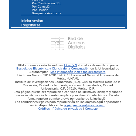
Por Clasificación JEL
Por Colección
Por División
Búsqueda Avanzada
Iniciar sesión
Registrarse
RU-Económicas está basado en
EPrints 3
el cual es desarrollado por la
Escuela de Electrónica y Ciencia de la Computación
en la Universidad de
Southampton.
Más información y créditos del software
.
Hecho en México, 2011-2013 © D.R. Universidad Nacional Autónoma de
México (UNAM).
Instituto de Investigaciones Económicas (IIEc). Circuito Maestro Mario de la
Cueva s/n, Ciudad de la Investigación en Humanidades, Ciudad
Universitaria, C.P. 04510, México, D.F.
Esta página puede ser reproducida con fines no lucrativos, siempre y cuando
no se mutile, se cite la fuente completa y su dirección electrónica. De otra
forma requiere permiso previo por escrito de la institución.
Las condiciones legales para reproducción de los objetos aquí depositados
están disponibles en la
la página de políticas de uso
.
Créditos
|
Página de privacidad
|
Contacto