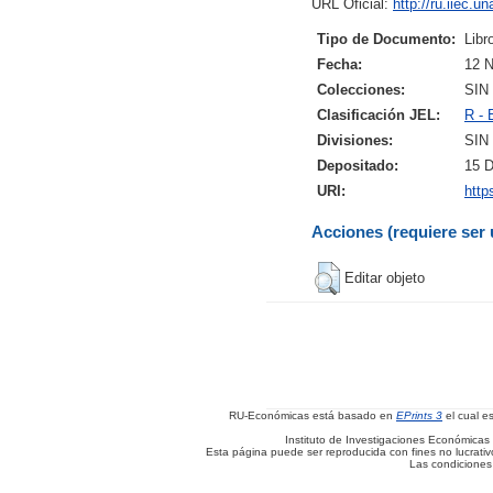
URL Oficial:
http://ru.iiec.
Tipo de Documento:
Libr
Fecha:
12 
Colecciones:
SIN
Clasificación JEL:
R - 
Divisiones:
SIN
Depositado:
15 D
URI:
http
Acciones (requiere ser 
Editar objeto
RU-Económicas está basado en
EPrints 3
el cual e
Instituto de Investigaciones Económicas 
Esta página puede ser reproducida con fines no lucrativos
Las condiciones