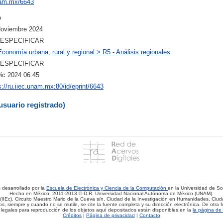
unam.mx/6643
o
Noviembre 2024
 ESPECIFICAR
Economía urbana, rural y regional > R5 - Análisis regionales
 ESPECIFICAR
ic 2024 06:45
s://ru.iiec.unam.mx:80/id/eprint/6643
usuario registrado)
s desarrollado por la
Escuela de Electrónica y Ciencia de la Computación
en la Universidad de 
Hecho en México, 2011-2013 © D.R. Universidad Nacional Autónoma de México (UNAM).
(IIEc). Circuito Maestro Mario de la Cueva s/n, Ciudad de la Investigación en Humanidades, Ciuda
, siempre y cuando no se mutile, se cite la fuente completa y su dirección electrónica. De otra fo
 legales para reproducción de los objetos aquí depositados están disponibles en la
la página de 
Créditos
|
Página de privacidad
|
Contacto