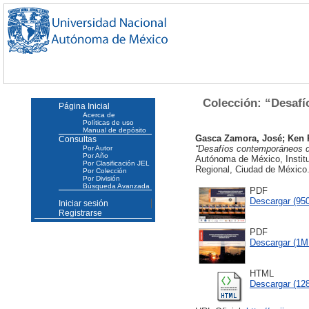
Colección: “Desafí
Página Inicial
Acerca de
Políticas de uso
Manual de depósito
Gasca Zamora, José
;
Ken 
Consultas
“Desafíos contemporáneos del
Por Autor
Por Año
Autónoma de México, Institu
Por Clasificación JEL
Regional, Ciudad de Méxic
Por Colección
Por División
Búsqueda Avanzada
PDF
Descargar (95
Iniciar sesión
Registrarse
PDF
Descargar (1M
HTML
Descargar (12