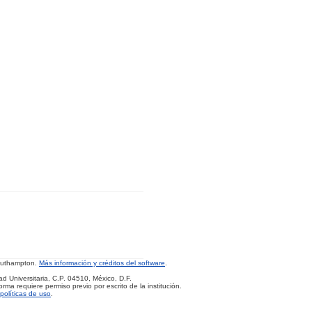
Southampton.
Más información y créditos del software
.
d Universitaria, C.P. 04510, México, D.F.
rma requiere permiso previo por escrito de la institución.
políticas de uso
.