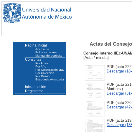
Actas del Consejo
Página Inicial
Acerca de
Políticas de uso
Consejo Interno IIEc-UN
Manual de depósito
[Acta / minuta]
Consultas
Por Autor
PDF (acta 22
Por Año
Por Clasificación JEL
Descargar (18
Por Colección
Por División
Búsqueda Avanzada
PDF (acta 221
Iniciar sesión
Martínez)
Registrarse
Descargar (31
PDF (acta 220
Descargar (42
PDF (acta 219,
Descargar (18