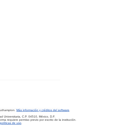
Southampton.
Más información y créditos del software
.
d Universitaria, C.P. 04510, México, D.F.
rma requiere permiso previo por escrito de la institución.
políticas de uso
.