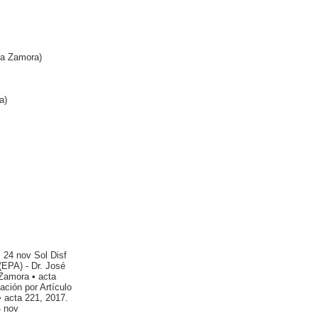
ca Zamora)
a)
 24 nov Sol Disf
(EPA) - Dr. José
Zamora • acta
ación por Artículo
• acta 221, 2017.
4 nov