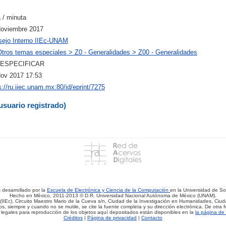
 / minuta
Noviembre 2017
ejo Interno IIEc-UNAM
Otros temas especiales > Z0 - Generalidades > Z00 - Generalidades
 ESPECIFICAR
ov 2017 17:53
s://ru.iiec.unam.mx:80/id/eprint/7275
usuario registrado)
s desarrollado por la
Escuela de Electrónica y Ciencia de la Computación
en la Universidad de 
Hecho en México, 2011-2013 © D.R. Universidad Nacional Autónoma de México (UNAM).
(IIEc). Circuito Maestro Mario de la Cueva s/n, Ciudad de la Investigación en Humanidades, Ciuda
, siempre y cuando no se mutile, se cite la fuente completa y su dirección electrónica. De otra fo
 legales para reproducción de los objetos aquí depositados están disponibles en la
la página de 
Créditos
|
Página de privacidad
|
Contacto