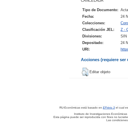
CANCELADA
Tipo de Documento:
Acta
Fecha:
24 
Colecciones:
Cons
Clasificación JEL:
Z - 
Divisiones:
SIN
Depositado:
24 N
URI:
http
Acciones (requiere ser 
Editar objeto
RU-Económicas está basado en
EPrints 3
el cual e
Instituto de Investigaciones Económicas 
Esta página puede ser reproducida con fines no lucrativos
Las condiciones