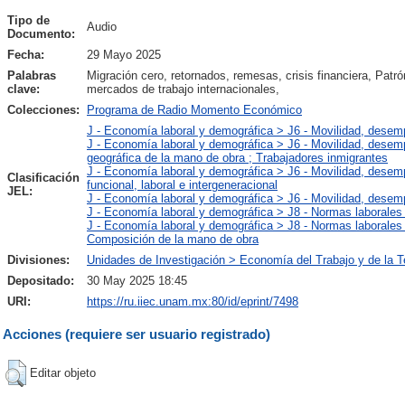
Tipo de
Audio
Documento:
Fecha:
29 Mayo 2025
Palabras
Migración cero, retornados, remesas, crisis financiera, Patró
clave:
mercados de trabajo internacionales,
Colecciones:
Programa de Radio Momento Económico
J - Economía laboral y demográfica > J6 - Movilidad, desem
J - Economía laboral y demográfica > J6 - Movilidad, desem
geográfica de la mano de obra ; Trabajadores inmigrantes
J - Economía laboral y demográfica > J6 - Movilidad, desem
Clasificación
funcional, laboral e intergeneracional
JEL:
J - Economía laboral y demográfica > J6 - Movilidad, desem
J - Economía laboral y demográfica > J8 - Normas laborales 
J - Economía laboral y demográfica > J8 - Normas laborales 
Composición de la mano de obra
Divisiones:
Unidades de Investigación > Economía del Trabajo y de la T
Depositado:
30 May 2025 18:45
URI:
https://ru.iiec.unam.mx:80/id/eprint/7498
Acciones (requiere ser usuario registrado)
Editar objeto