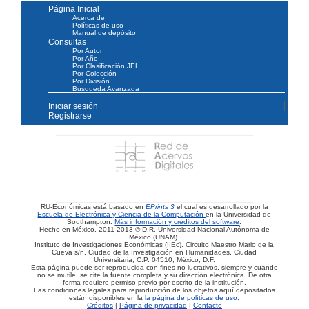
Página Inicial
Acerca de
Políticas de uso
Manual de depósito
Consultas
Por Autor
Por Año
Por Clasificación JEL
Por Colección
Por División
Búsqueda Avanzada
Iniciar sesión
Registrarse
RU-Económicas está basado en
EPrints 3
el cual es desarrollado por la
Escuela de Electrónica y Ciencia de la Computación
en la Universidad de
Southampton.
Más información y créditos del software
.
Hecho en México, 2011-2013 © D.R. Universidad Nacional Autónoma de
México (UNAM).
Instituto de Investigaciones Económicas (IIEc). Circuito Maestro Mario de la
Cueva s/n, Ciudad de la Investigación en Humanidades, Ciudad
Universitaria, C.P. 04510, México, D.F.
Esta página puede ser reproducida con fines no lucrativos, siempre y cuando
no se mutile, se cite la fuente completa y su dirección electrónica. De otra
forma requiere permiso previo por escrito de la institución.
Las condiciones legales para reproducción de los objetos aquí depositados
están disponibles en la
la página de políticas de uso
.
Créditos
|
Página de privacidad
|
Contacto