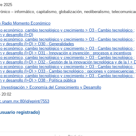
re 2025
rónico – informático, capitalismo, globalización, neoliberalismo, telecomunica
e Radio Momento Económico
lo económico, cambio tecnológico y crecimiento > O3 - Cambio tecnológico ;
n y desarrollo (I+D)
lo económico, cambio tecnológico y crecimiento > O3 - Cambio tecnológico ;
n y desarrollo (I+D) > O30 - Generalidades
lo económico, cambio tecnológico y crecimiento > O3 - Cambio tecnológico ;
n y desarrollo (I+D) > O31 - Innovación e invención : procesos e incentivos
lo económico, cambio tecnológico y crecimiento > O3 - Cambio tecnológico ;
n y desarrollo (I+D) > O32 - Gestión de la innovación tecnológica y de la I + 
lo económico, cambio tecnológico y crecimiento > O3 - Cambio tecnológico ;
n y desarrollo (I+D) > O33 - Cambio tecnológico : opciones y consecuencias ;
lo económico, cambio tecnológico y crecimiento > O3 - Cambio tecnológico ;
n y desarrollo (I+D) > O38 - Política pública
 Investigación > Economía del Conocimiento y Desarrollo
 20:02
iec.unam.mx:80/id/eprint/7553
usuario registrado)