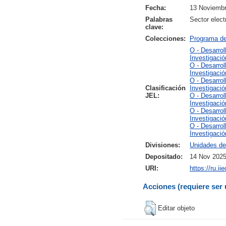
Fecha:
13 Noviemb
Palabras
Sector elect
clave:
Colecciones:
Programa d
O - Desarrol
Investigació
O - Desarrol
Investigació
O - Desarrol
Clasificación
Investigació
JEL:
O - Desarrol
Investigació
O - Desarrol
Investigació
O - Desarrol
Investigació
Divisiones:
Unidades de
Depositado:
14 Nov 2025
URI:
https://ru.i
Acciones (requiere ser 
Editar objeto