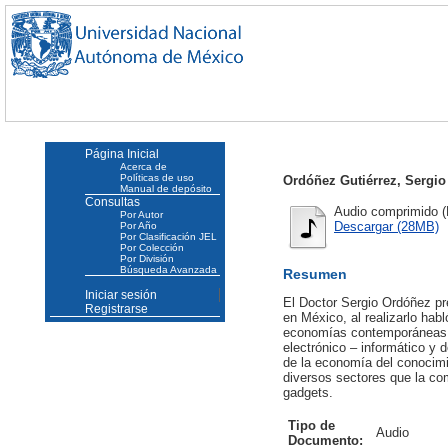
Página Inicial
Acerca de
Políticas de uso
Ordóñez Gutiérrez, Sergio
Manual de depósito
Consultas
Audio comprimido (
Por Autor
Descargar (28MB)
Por Año
Por Clasificación JEL
Por Colección
Por División
Búsqueda Avanzada
Resumen
Iniciar sesión
El Doctor Sergio Ordóñez pre
Registrarse
en México, al realizarlo hab
economías contemporáneas, se
electrónico – informático y 
de la economía del conocimi
diversos sectores que la co
gadgets.
Tipo de
Audio
Documento: