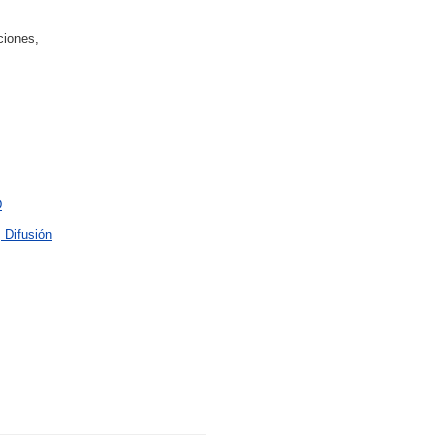
ciones,
D
 Difusión