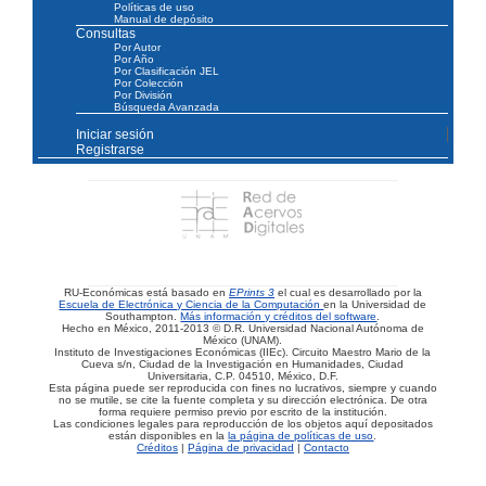
Políticas de uso
Manual de depósito
Consultas
Por Autor
Por Año
Por Clasificación JEL
Por Colección
Por División
Búsqueda Avanzada
Iniciar sesión
Registrarse
RU-Económicas está basado en
EPrints 3
el cual es desarrollado por la
Escuela de Electrónica y Ciencia de la Computación
en la Universidad de
Southampton.
Más información y créditos del software
.
Hecho en México, 2011-2013 © D.R. Universidad Nacional Autónoma de
México (UNAM).
Instituto de Investigaciones Económicas (IIEc). Circuito Maestro Mario de la
Cueva s/n, Ciudad de la Investigación en Humanidades, Ciudad
Universitaria, C.P. 04510, México, D.F.
Esta página puede ser reproducida con fines no lucrativos, siempre y cuando
no se mutile, se cite la fuente completa y su dirección electrónica. De otra
forma requiere permiso previo por escrito de la institución.
Las condiciones legales para reproducción de los objetos aquí depositados
están disponibles en la
la página de políticas de uso
.
Créditos
|
Página de privacidad
|
Contacto