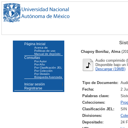
Sis
Página Inicial
Acerca de
Políticas de uso
Chapoy Bonifaz, Alma
(20
Manual de depósito
Consultas
Audio comprimido (
Por Autor
Disponible bajo un 
Por Año
Por Clasificación JEL
Descargar (19MB)
Por Colección
Por División
Búsqueda Avanzada
Tipo de Documento:
Aud
Iniciar sesión
Registrarse
Fecha:
2 Ju
Palabras clave:
Sist
Colecciones:
Pro
Clasificación JEL:
SIN
Divisiones:
Col
Depositado:
24 F