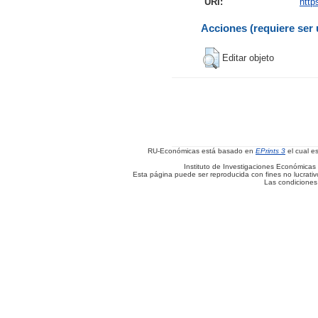
URI:
http
Acciones (requiere ser 
Editar objeto
RU-Económicas está basado en
EPrints 3
el cual e
Instituto de Investigaciones Económicas 
Esta página puede ser reproducida con fines no lucrativos
Las condiciones