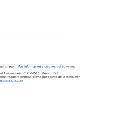
Southampton.
Más información y créditos del software
.
d Universitaria, C.P. 04510, México, D.F.
rma requiere permiso previo por escrito de la institución.
políticas de uso
.