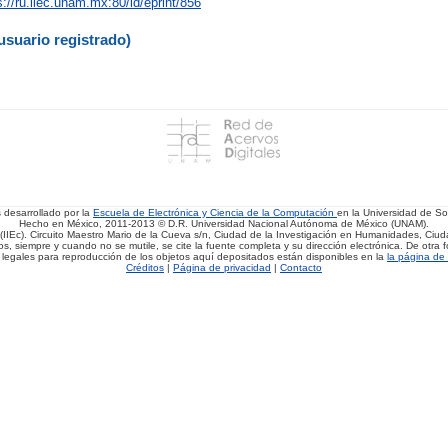
s://ru.iiec.unam.mx:80/id/eprint/856
usuario registrado)
s desarrollado por la
Escuela de Electrónica y Ciencia de la Computación
en la Universidad de 
Hecho en México, 2011-2013 © D.R. Universidad Nacional Autónoma de México (UNAM).
(IIEc). Circuito Maestro Mario de la Cueva s/n, Ciudad de la Investigación en Humanidades, Ciuda
, siempre y cuando no se mutile, se cite la fuente completa y su dirección electrónica. De otra fo
 legales para reproducción de los objetos aquí depositados están disponibles en la
la página de 
Créditos
|
Página de privacidad
|
Contacto