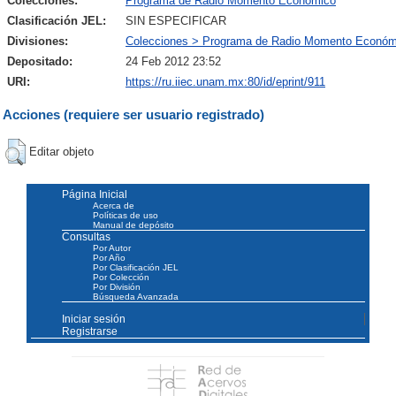
Colecciones:
Programa de Radio Momento Económico
Clasificación JEL:
SIN ESPECIFICAR
Divisiones:
Colecciones > Programa de Radio Momento Económ
Depositado:
24 Feb 2012 23:52
URI:
https://ru.iiec.unam.mx:80/id/eprint/911
Acciones (requiere ser usuario registrado)
Editar objeto
Página Inicial
Acerca de
Políticas de uso
Manual de depósito
Consultas
Por Autor
Por Año
Por Clasificación JEL
Por Colección
Por División
Búsqueda Avanzada
Iniciar sesión
Registrarse