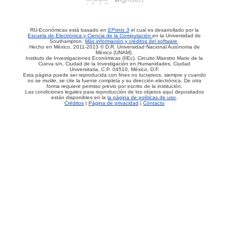
RU-Económicas está basado en
EPrints 3
el cual es desarrollado por la
Escuela de Electrónica y Ciencia de la Computación
en la Universidad de
Southampton.
Más información y créditos del software
.
Hecho en México, 2011-2013 © D.R. Universidad Nacional Autónoma de
México (UNAM).
Instituto de Investigaciones Económicas (IIEc). Circuito Maestro Mario de la
Cueva s/n, Ciudad de la Investigación en Humanidades, Ciudad
Universitaria, C.P. 04510, México, D.F.
Esta página puede ser reproducida con fines no lucrativos, siempre y cuando
no se mutile, se cite la fuente completa y su dirección electrónica. De otra
forma requiere permiso previo por escrito de la institución.
Las condiciones legales para reproducción de los objetos aquí depositados
están disponibles en la
la página de políticas de uso
.
Créditos
|
Página de privacidad
|
Contacto