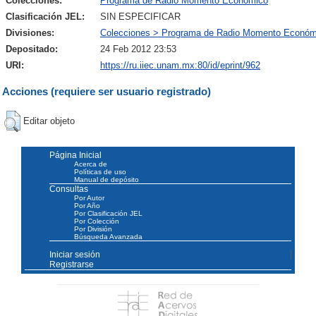
Colecciones:
Programa de Radio Momento Económico
Clasificación JEL:
SIN ESPECIFICAR
Divisiones:
Colecciones > Programa de Radio Momento Económ
Depositado:
24 Feb 2012 23:53
URI:
https://ru.iiec.unam.mx:80/id/eprint/962
Acciones (requiere ser usuario registrado)
Editar objeto
Página Inicial
Acerca de
Políticas de uso
Manual de depósito
Consultas
Por Autor
Por Año
Por Clasificación JEL
Por Colección
Por División
Búsqueda Avanzada
Iniciar sesión
Registrarse