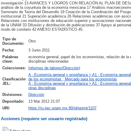
investigación 13 AVANCES Y LOGROS CON RELACIÓN AL PLAN DE DES
análisis de la coyuntura de la economía mexicana 17 Análisis macroeconomé
Seminario de Teoría del Desarrollo 19 Creación de la Coordinación del Posg
institucional 21 Superación académica 26 Relaciones académicas con asoci
Relaciones con instituciones de educación superior y asociaciones naciona
de la UNAM 33 Difusión y distribución de publicaciones 37 Apoyo al pers
modo de corolario 42 ANEXO ESTADÍSTICO 45
Tipo de
Otro
Documento:
Fecha:
3 Junio 2011
Palabras
economía general, papel de los economistas, relación de la 
clave:
disciplinas relacionadas
Colecciones:
Informes de labores(Dirección)
A - Economía general y enseñanza > A1 - Economía general 
Clasificación
de los economistas ; Mercado para los economistas
JEL:
A - Economía general y enseñanza > A1 - Economía general
otras disciplinas
Divisiones:
Dirección
Depositado:
13 Mar 2012 21:07
URI:
https://ru.iiec.unam.mx:80/id/eprint/1107
Acciones (requiere ser usuario registrado)