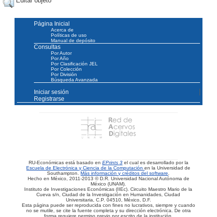
Editar objeto
Página Inicial
Acerca de
Políticas de uso
Manual de depósito
Consultas
Por Autor
Por Año
Por Clasificación JEL
Por Colección
Por División
Búsqueda Avanzada
Iniciar sesión
Registrarse
RU-Económicas está basado en
EPrints 3
el cual es desarrollado por la
Escuela de Electrónica y Ciencia de la Computación
en la Universidad de
Southampton.
Más información y créditos del software
.
Hecho en México, 2011-2013 © D.R. Universidad Nacional Autónoma de
México (UNAM).
Instituto de Investigaciones Económicas (IIEc). Circuito Maestro Mario de la
Cueva s/n, Ciudad de la Investigación en Humanidades, Ciudad
Universitaria, C.P. 04510, México, D.F.
Esta página puede ser reproducida con fines no lucrativos, siempre y cuando
no se mutile, se cite la fuente completa y su dirección electrónica. De otra
forma requiere permiso previo por escrito de la institución.