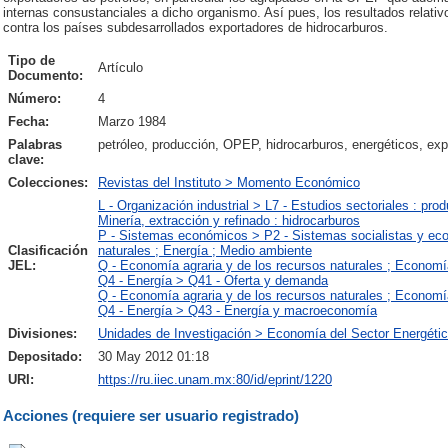
internas consustanciales a dicho organismo. Así pues, los resultados relativ
contra los países subdesarrollados exportadores de hidrocarburos.
Tipo de
Artículo
Documento:
Número:
4
Fecha:
Marzo 1984
Palabras
petróleo, producción, OPEP, hidrocarburos, energéticos, ex
clave:
Colecciones:
Revistas del Instituto > Momento Económico
L - Organización industrial > L7 - Estudios sectoriales : pro
Minería, extracción y refinado : hidrocarburos
P - Sistemas económicos > P2 - Sistemas socialistas y ec
Clasificación
naturales ; Energía ; Medio ambiente
JEL:
Q - Economía agraria y de los recursos naturales ; Economí
Q4 - Energía > Q41 - Oferta y demanda
Q - Economía agraria y de los recursos naturales ; Economí
Q4 - Energía > Q43 - Energía y macroeconomía
Divisiones:
Unidades de Investigación > Economía del Sector Energéti
Depositado:
30 May 2012 01:18
URI:
https://ru.iiec.unam.mx:80/id/eprint/1220
Acciones (requiere ser usuario registrado)