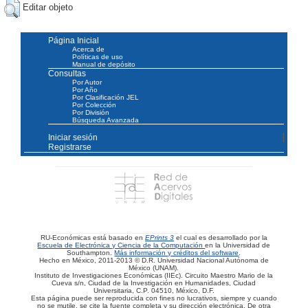
Editar objeto
Página Inicial
Acerca de
Políticas de uso
Manual de depósito
Consultas
Por Autor
Por Año
Por Clasificación JEL
Por Colección
Por División
Búsqueda Avanzada
Iniciar sesión
Registrarse
RU-Económicas está basado en
EPrints 3
el cual es desarrollado por la
Escuela de Electrónica y Ciencia de la Computación
en la Universidad de
Southampton.
Más información y créditos del software
.
Hecho en México, 2011-2013 © D.R. Universidad Nacional Autónoma de
México (UNAM).
Instituto de Investigaciones Económicas (IIEc). Circuito Maestro Mario de la
Cueva s/n, Ciudad de la Investigación en Humanidades, Ciudad
Universitaria, C.P. 04510, México, D.F.
Esta página puede ser reproducida con fines no lucrativos, siempre y cuando
no se mutile, se cite la fuente completa y su dirección electrónica. De otra