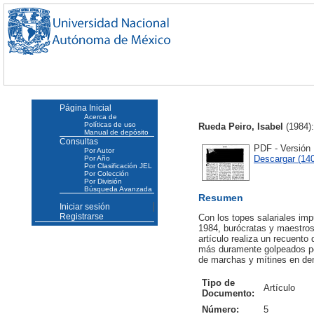
Página Inicial
Acerca de
Políticas de uso
Rueda Peiro, Isabel
(1984)
Manual de depósito
Consultas
PDF - Versión
Por Autor
Descargar (14
Por Año
Por Clasificación JEL
Por Colección
Por División
Búsqueda Avanzada
Resumen
Iniciar sesión
Registrarse
Con los topes salariales imp
1984, burócratas y maestros
artículo realiza un recuento
más duramente golpeados por
de marchas y mítines en dem
Tipo de
Artículo
Documento:
Número:
5