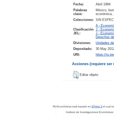
Fecha:
Abril 1984
Palabras
México, buroc
clave:
económica, 
Colecciones:
SIN ESPEC
A - Economí
Clasificación
J - Economía
JEL:
J - Economía
Derechos de
Divisiones:
Unidades de
Depositado:
30 May 2012
URI:
https://ru.i
Acciones (requiere ser 
Editar objeto
RU-Económicas está basado en
EPrints 3
el cual e
Instituto de Investigaciones Económicas 