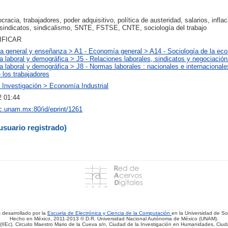
racia, trabajadores, poder adquisitivo, política de austeridad, salarios, inflaci
sindicatos, sindicalismo, SNTE, FSTSE, CNTE, sociología del trabajo
IFICAR
a general y enseñanza > A1 - Economía general > A14 - Sociología de la ec
 laboral y demográfica > J5 - Relaciones laborales, sindicatos y negociación
 laboral y demográfica > J8 - Normas laborales : nacionales e internacionale
 los trabajadores
 Investigación > Economía Industrial
 01:44
iec.unam.mx:80/id/eprint/1261
usuario registrado)
s desarrollado por la
Escuela de Electrónica y Ciencia de la Computación
en la Universidad de 
Hecho en México, 2011-2013 © D.R. Universidad Nacional Autónoma de México (UNAM).
(IIEc). Circuito Maestro Mario de la Cueva s/n, Ciudad de la Investigación en Humanidades, Ciuda