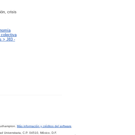
ón, crisis
onomía
 colectiva
s > J83 -
Southampton.
Más información y créditos del software
.
d Universitaria, C.P. 04510, México, D.F.