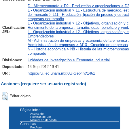
D - Microeconomía > D2 - Producción y organizaciones > D
L - Organización industrial > L1 - Estructura de mercado, es
del mercado > L11 - Producción, fijación de precios y estruc
empresas por tamaño
L - Organización industrial > L2 - Objetivos, organización y
Clasificación
Rendimiento de la empresa : tamaño, edad, beneficio y vent
JEL:
L - Organización industrial > L2 - Objetivos, organización y
Emprendedores
M - Administración de empresas y economía de la empresa ; 
Administración de empresas > M13 - Creación de empresas
N - Historia económica > N8 - Historia de las microempresas
comparado
Divisiones:
Unidades de Investigación > Economía Industrial
Depositado:
14 Sep 2012 19:41
URI:
https://ru.iiec.unam.mx:80/id/eprint/1461
Acciones (requiere ser usuario registrado)
Editar objeto
Página Inicial
Acerca de
Políticas de uso
Manual de depósito
Consultas
Por Autor