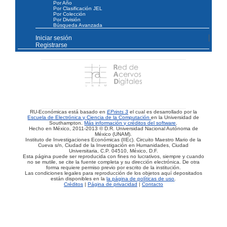
Por Año
Por Clasificación JEL
Por Colección
Por División
Búsqueda Avanzada
Iniciar sesión
Registrarse
RU-Económicas está basado en
EPrints 3
el cual es desarrollado por la
Escuela de Electrónica y Ciencia de la Computación
en la Universidad de
Southampton.
Más información y créditos del software
.
Hecho en México, 2011-2013 © D.R. Universidad Nacional Autónoma de
México (UNAM).
Instituto de Investigaciones Económicas (IIEc). Circuito Maestro Mario de la
Cueva s/n, Ciudad de la Investigación en Humanidades, Ciudad
Universitaria, C.P. 04510, México, D.F.
Esta página puede ser reproducida con fines no lucrativos, siempre y cuando
no se mutile, se cite la fuente completa y su dirección electrónica. De otra
forma requiere permiso previo por escrito de la institución.
Las condiciones legales para reproducción de los objetos aquí depositados
están disponibles en la
la página de políticas de uso
.
Créditos
|
Página de privacidad
|
Contacto