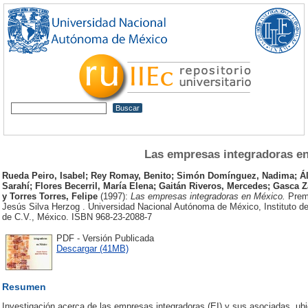
Las empresas integradoras e
Rueda Peiro, Isabel
;
Rey Romay, Benito
;
Simón Domínguez, Nadima
;
Á
Sarahí
;
Flores Becerril, María Elena
;
Gaitán Riveros, Mercedes
;
Gasca Z
y
Torres Torres, Felipe
(1997):
Las empresas integradoras en México.
Premi
Jesús Silva Herzog . Universidad Nacional Autónoma de México, Instituto d
de C.V., México. ISBN 968-23-2088-7
PDF - Versión Publicada
Descargar (41MB)
Resumen
Investigación acerca de las empresas integradoras (EI) y sus asociadas, ubi