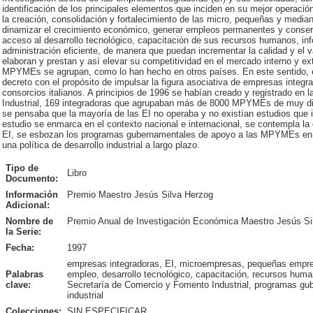
identificación de los principales elementos que inciden en su mejor operac
la creación, consolidación y fortalecimiento de las micro, pequeñas y me
dinamizar el crecimiento económico, generar empleos permanentes y conserva
acceso al desarrollo tecnológico, capacitación de sus recursos humanos, in
administración eficiente, de manera que puedan incrementar la calidad y el v
elaboran y prestan y así elevar su competitividad en el mercado interno y ext
MPYMEs se agrupan, como lo han hecho en otros países. En este sentido, e
decreto con el propósito de impulsar la figura asociativa de empresas integ
consorcios italianos. A principios de 1996 se habían creado y registrado en
Industrial, 169 integradoras que agrupaban más de 8000 MPYMEs de muy di
se pensaba que la mayoría de las EI no operaba y no existían estudios que id
estudio se enmarca en el contexto nacional e internacional, se contempla la
EI, se esbozan los programas gubernamentales de apoyo a las MPYMEs en a
una política de desarrollo industrial a largo plazo.
Tipo de
Libro
Documento:
Información
Premio Maestro Jesús Silva Herzog
Adicional:
Nombre de
Premio Anual de Investigación Económica Maestro Jesús Si
la Serie:
Fecha:
1997
empresas integradoras, EI, microempresas, pequeñas em
Palabras
empleo, desarrollo tecnológico, capacitación, recursos huma
clave:
Secretaría de Comercio y Fomento Industrial, programas gube
industrial
Colecciones:
SIN ESPECIFICAR