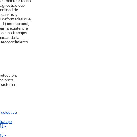
 es plantear todas
diagnóstico que
 calidad de
s causas y
es deformadas que
 1) institucional,
ir la existencia
 de los trabajos
micas de la
l reconocimiento
rotección,
laciones
, sistema
 colectiva
trabajo
M1 -
M5 -