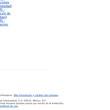
ociones
tigüedad)
M5 -
ución de
bajo)
M5 -
rcing,
Southampton.
Más información y créditos del software
.
d Universitaria, C.P. 04510, México, D.F.
rma requiere permiso previo por escrito de la institución.
políticas de uso
.