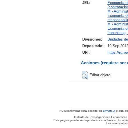
JEL:
Economía de
(contratació
M - Adminis
Economía de 
responsabili
M - Adminis
Economía de 
franchising,
Divisiones:
Unidades de
Depositado:
19 Sep 2012
URI:
https://ru.i
Acciones (requiere ser 
Editar objeto
RU-Económicas está basado en
EPrints 3
el cual e
Instituto de Investigaciones Económicas 
Esta página puede ser reproducida con fines no lucrativos
Las condiciones