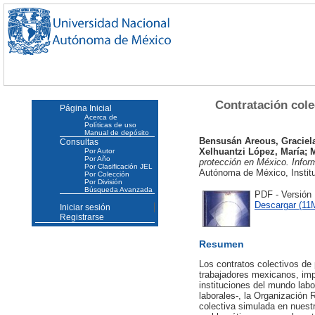
Contratación cole
Página Inicial
Acerca de
Políticas de uso
Manual de depósito
Bensusán Areous, Graciel
Consultas
Xelhuantzi López, María
;
Por Autor
Por Año
protección en México. Infor
Por Clasificación JEL
Autónoma de México, Instit
Por Colección
Por División
Búsqueda Avanzada
PDF - Versión
Descargar (11
Iniciar sesión
Registrarse
Resumen
Los contratos colectivos de 
trabajadores mexicanos, imp
instituciones del mundo labo
laborales-, la Organización
colectiva simulada en nuestr