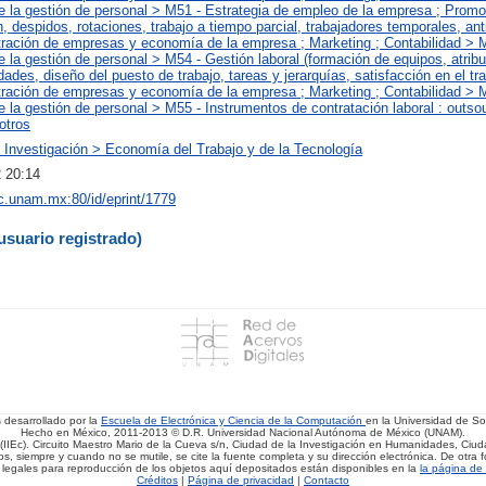
 la gestión de personal > M51 - Estrategia de empleo de la empresa ; Prom
n, despidos, rotaciones, trabajo a tiempo parcial, trabajadores temporales, an
tración de empresas y economía de la empresa ; Marketing ; Contabilidad > 
la gestión de personal > M54 - Gestión laboral (formación de equipos, atrib
dades, diseño del puesto de trabajo, tareas y jerarquías, satisfacción en el tra
tración de empresas y economía de la empresa ; Marketing ; Contabilidad > 
la gestión de personal > M55 - Instrumentos de contratación laboral : outsou
 otros
 Investigación > Economía del Trabajo y de la Tecnología
 20:14
iec.unam.mx:80/id/eprint/1779
usuario registrado)
s desarrollado por la
Escuela de Electrónica y Ciencia de la Computación
en la Universidad de 
Hecho en México, 2011-2013 © D.R. Universidad Nacional Autónoma de México (UNAM).
(IIEc). Circuito Maestro Mario de la Cueva s/n, Ciudad de la Investigación en Humanidades, Ciuda
, siempre y cuando no se mutile, se cite la fuente completa y su dirección electrónica. De otra fo
 legales para reproducción de los objetos aquí depositados están disponibles en la
la página de 
Créditos
|
Página de privacidad
|
Contacto