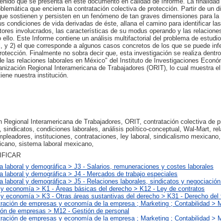
tenido que se presenta en este documento en calidad de Informe. La finalidad
oblemática que encierra la contratación colectiva de protección. Partir de un 
s que sostienen y persisten en un fenómeno de tan graves dimensiones para la
sus condiciones de vida derivadas de éste, allana el camino para identificar la
ctores involucrados, las características de su modus operando y las relacion
ello. Este Informe contiene un análisis multifactorial del problema de estudio:
al, y 2) el que corresponde a algunos casos concretos de los que se puede infer
rotección. Finalmente no sobra decir que, esta investigación se realiza dentro
e las relaciones laborales en México" del Instituto de Investigaciones Econó
anización Regional Interamericana de Trabajadores (ORIT), lo cual muestra e
iene nuestra institución.
 Regional Interamericana de Trabajadores, ORIT, contratación colectiva de p
, sindicatos, condiciones laborales, análisis político-conceptual, Wal-Mart, re
mpleadores, instituciones, contrataciones, ley laboral, sindicalismo mexicano
icano, sistema laboral mexicano,
IFICAR
 laboral y demográfica > J3 - Salarios, remuneraciones y costes laborales
 laboral y demográfica > J4 - Mercados de trabajo especiales
 laboral y demográfica > J5 - Relaciones laborales, sindicatos y negociación
 y economía > K1 - Áreas básicas del derecho > K12 - Ley de contratos
y economía > K3 - Otras áreas sustantivas del derecho > K31 - Derecho del 
tración de empresas y economía de la empresa ; Marketing ; Contabilidad > 
ión de empresas > M12 - Gestión de personal
tración de empresas y economía de la empresa ; Marketing ; Contabilidad > 