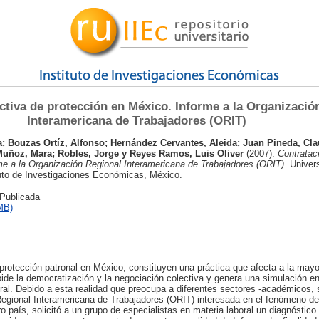
ctiva de protección en México. Informe a la Organizació
Interamericana de Trabajadores (ORIT)
a
;
Bouzas Ortíz, Alfonso
;
Hernández Cervantes, Aleida
;
Juan Pineda, Cla
Muñoz, Mara
;
Robles, Jorge
y
Reyes Ramos, Luis Oliver
(2007):
Contratac
me a la Organización Regional Interamericana de Trabajadores (ORIT).
Univers
uto de Investigaciones Económicas, México.
 Publicada
MB)
protección patronal en México, constituyen una práctica que afecta a la mayo
ide la democratización y la negociación colectiva y genera una simulación en
ral. Debido a esta realidad que preocupa a diferentes sectores -académicos, 
 Regional Interamericana de Trabajadores (ORIT) interesada en el fenómeno de
o país, solicitó a un grupo de especialistas en materia laboral un diagnóstico