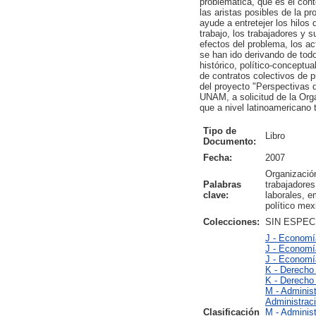
problemática, que es el con
las aristas posibles de la pr
ayude a entretejer los hilo
trabajo, los trabajadores y 
efectos del problema, los a
se han ido derivando de todo 
histórico, político-conceptu
de contratos colectivos de p
del proyecto "Perspectivas d
UNAM, a solicitud de la Org
que a nivel latinoamericano t
Tipo de
Libro
Documento:
Fecha:
2007
Organización
Palabras
trabajadores
clave:
laborales, e
político mex
Colecciones:
SIN ESPEC
J - Economía
J - Economía
J - Economía
K - Derecho
K - Derecho 
M - Adminis
Administrac
Clasificación
M - Adminis