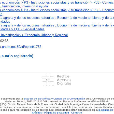
 económicos > P3 - Instituciones socialistas y su transición > P33 - Comerc
l, financiación, inversión y ayuda
 económicos > P3 - Instituciones socialistas y su transición > P35 - Econom
co
a agraria y de los recursos naturales ; Economía de medio ambiente y de la 
lidades
a agraria y de los recursos naturales ; Economía de medio ambiente y de la 
lidades > Q00 - Generalidades
 Investigación > Economía Urbana y Regional
 02:33
iec.unam.mx:80/id/eprint/1782
usuario registrado)
s desarrollado por la
Escuela de Electrónica y Ciencia de la Computación
en la Universidad de 
Hecho en México, 2011-2013 © D.R. Universidad Nacional Autónoma de México (UNAM).
(IIEc). Circuito Maestro Mario de la Cueva s/n, Ciudad de la Investigación en Humanidades, Ciuda
, siempre y cuando no se mutile, se cite la fuente completa y su dirección electrónica. De otra fo
 legales para reproducción de los objetos aquí depositados están disponibles en la
la página de 
Créditos
|
Página de privacidad
|
Contacto