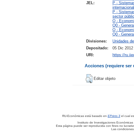
JEL:
P - Sistemas
internaciona
P - Sistemas
sector públi
Q - Economí
Q0 - Genera
Q - Economí
Q0 - Genera
Divisiones:
Unidades de
Depositado:
05 Dic 2012
URI:
https://ru.i
Acciones (requiere ser 
Editar objeto
RU-Económicas está basado en
EPrints 3
el cual e
Instituto de Investigaciones Económicas 
Esta página puede ser reproducida con fines no lucrativos
Las condiciones