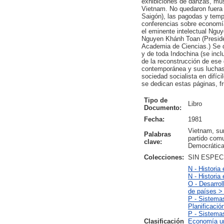
exhibiciones de danzas, músi
Vietnam. No quedaron fuera d
Saigón), las pagodas y temp
conferencias sobre economía
el eminente intelectual Ngu
Nguyen Khánh Toan (Presiden
Academia de Ciencias.) Se de
y de toda Indochina (se inc
de la reconstrucción de ese
contemporánea y sus luchas 
sociedad socialista en difíc
se dedican estas páginas, fru
Tipo de
Libro
Documento:
Fecha:
1981
Vietnam, sur
Palabras
partido comu
clave:
Democrática
Colecciones:
SIN ESPEC
N - Histori
N - Historia
O - Desarro
de países > 
P - Sistema
Planificació
P - Sistema
Clasificación
Economía urb