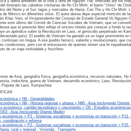
ca y ópera alrededor de la vida y obra de Nguyen Trai, ofrecidas por los mej
el itinerario las cátedras cristianas de Ho Chi Minh, el barrio "chino" de Chol
los del Norte y el Sur; lagos y mercados de Hanoi, Can Tho y Ho Chi Minh. L
 de México en diferentes sitios. El autor desea dejar especial mención de la
yen Khac Vien, el Vicepresidente del Consejo de Estado General Vo Nguyen Gi
te este último del Comité de Ciencias Sociales de Vietnam, que se convertir
sea que el presente libro refleje el sincero interés por conocer a fondo la r
luye un apéndice sobre la Revolución en Laos, el genocidio perpetrado en K
 devastado país). El pueblo de Vietnam ha ganado ya un lugar prominente en l
continúan sin tregua. A ese pueblo heroico, valiente y revolucionario, que c
iles condiciones, pero con el entusiasmo de quienes tienen una fe inquebrantab
to de un viaje inolvidable y fructífero.
este de Asia, geografía física, geografía económica, recursos naturales, Ho 
nista, Indochina, guerra de Vietnam, desarrollo económico, Laos, Revolución
 Popular de Laos, Kampuchea
IFICAR
a económica > N0 - Generalidades
 económica > N9 - Historia regional y urbana > N95 - Asia (incluyendo Oriente
llo económico, cambio tecnológico y crecimiento > O5 - Estudios económicos
O53 - Asia (incluyendo Oriente Medio)
s económicos > P2 - Sistemas socialistas y economías en transición > P21 -
n, coordinación y reforma
s económicos > P2 - Sistemas socialistas y economías en transición > P25 -
ana, rural y regional ; Vivienda ; Transporte