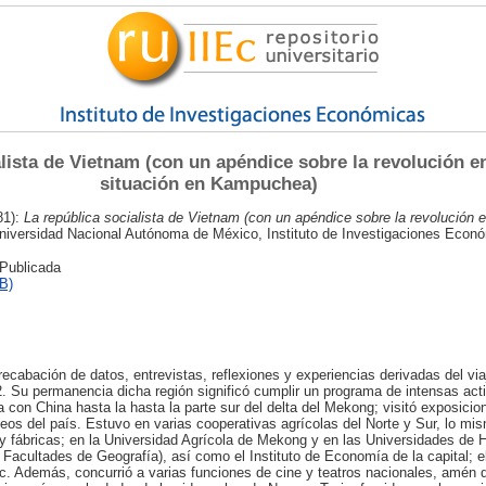
lista de Vietnam (con un apéndice sobre la revolución en
situación en Kampuchea)
81):
La república socialista de Vietnam (con un apéndice sobre la revolución e
iversidad Nacional Autónoma de México, Instituto de Investigaciones Econ
 Publicada
B)
 recabación de datos, entrevistas, reflexiones y experiencias derivadas del via
. Su permanencia dicha región significó cumplir un programa de intensas acti
ra con China hasta la hasta la parte sur del delta del Mekong; visitó exposici
eos del país. Estuvo en varias cooperativas agrícolas del Norte y Sur, lo mi
fábricas; en la Universidad Agrícola de Mekong y en las Universidades de 
 Facultades de Geografía), así como el Instituto de Economía de la capital; 
c. Además, concurrió a varias funciones de cine y teatros nacionales, amén 