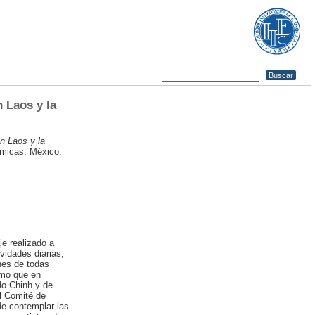
 Laos y la
n Laos y la
ómicas, México.
je realizado a
vidades diarias,
ones de todas
smo que en
Ho Chinh y de
el Comité de
de contemplar las