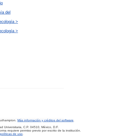
io
ía del
ecología >
ecología >
Southampton.
Más información y créditos del software
.
d Universitaria, C.P. 04510, México, D.F.
rma requiere permiso previo por escrito de la institución.
políticas de uso
.