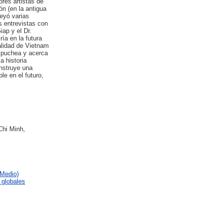
ores artistas de
ón (en la antigua
eyó varias
s entrevistas con
ap y el Dr.
ía en la futura
ealidad de Vietnam
ampuchea y acerca
a historia
onstruye una
le en el futuro,
Chi Minh,
 Medio)
 globales