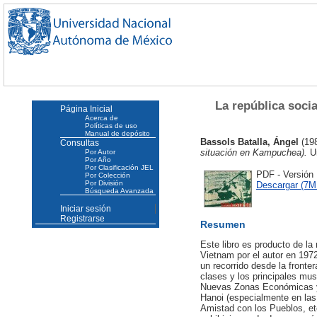
La república socia
Página Inicial
Acerca de
Políticas de uso
Manual de depósito
Bassols Batalla, Ángel
(19
Consultas
situación en Kampuchea).
Un
Por Autor
Por Año
Por Clasificación JEL
PDF - Versión
Por Colección
Por División
Descargar (7M
Búsqueda Avanzada
Iniciar sesión
Registrarse
Resumen
Este libro es producto de la
Vietnam por el autor en 1972
un recorrido desde la fronte
clases y los principales mus
Nuevas Zonas Económicas y 
Hanoi (especialmente en las
Amistad con los Pueblos, et