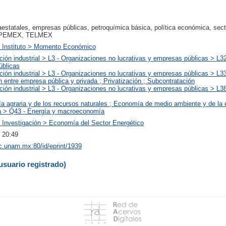
estatales, empresas públicas, petroquímica básica, política económica, sect
, PEMEX, TELMEX
l Instituto > Momento Económico
ción industrial > L3 - Organizaciones no lucrativas y empresas públicas > L32
blicas
ción industrial > L3 - Organizaciones no lucrativas y empresas públicas > L33
entre empresa pública y privada ; Privatización ; Subcontratación
ción industrial > L3 - Organizaciones no lucrativas y empresas públicas > L38
a agraria y de los recursos naturales ; Economía de medio ambiente y de la 
a > Q43 - Energía y macroeconomía
 Investigación > Economía del Sector Energético
 20:49
iec.unam.mx:80/id/eprint/1939
usuario registrado)