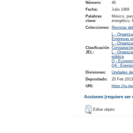
Número:
46
Fecha:
Julio 1989
Palabras
México, para
clave:
energético
Colecciones:
Revistas de
L - Organiza
Empresas pú
L - Organiza
Clasificación
Comparación 
JEL:
L - Organiza
pública
Q - Economí
Q4 - Energí
Divisiones:
Unidades de
Depositado:
20 Feb 2013
URI:
https://ru.i
Acciones (requiere ser 
Editar objeto