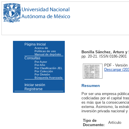
Página Inicial
Acerca de
Políticas de uso
Bonilla Sánchez, Arturo
y
Manual de depósito
pp. 20-21. ISSN 0186-2901
Consultas
Por Autor
PDF - Versión
Por Año
Por Clasificación JEL
Descargar (20
Por Colección
Por División
Búsqueda Avanzada
Iniciar sesión
Resumen
Registrarse
Por ser una empresa públic
codiciadas por el capital tr
es más que la consecuencia 
externa. Asimismo, la estra
inversión privada nacional y 
Tipo de
Artículo
Documento: