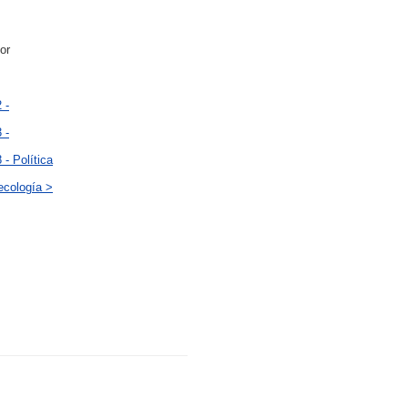
or
 -
 -
 - Política
ecología >