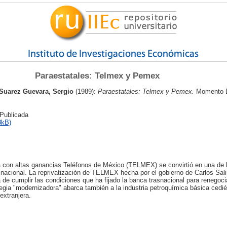
Paraestatales: Telmex y Pemex
Suarez Guevara, Sergio
(1989):
Paraestatales: Telmex y Pemex.
Momento E
 Publicada
3kB)
a con altas ganancias Teléfonos de México (TELMEX) se convirtió en una de
asnacional. La reprivatización de TELMEX hecha por el gobierno de Carlos Sali
de cumplir las condiciones que ha fijado la banca trasnacional para renegoci
tegia "modernizadora" abarca también a la industria petroquímica básica cedi
extranjera.