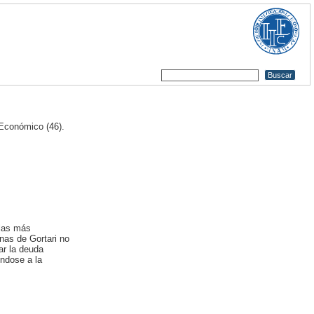
conómico (46).
 las más
nas de Gortari no
ar la deuda
éndose a la