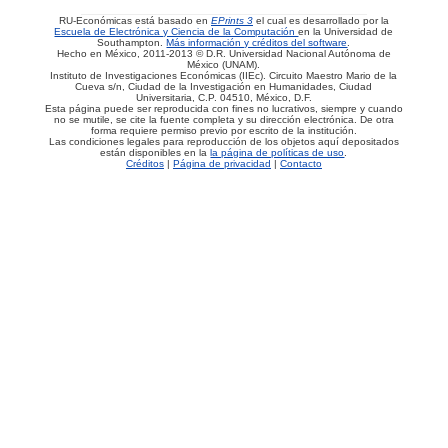
RU-Económicas está basado en
EPrints 3
el cual es desarrollado por la
Escuela de Electrónica y Ciencia de la Computación
en la Universidad de
Southampton.
Más información y créditos del software
.
Hecho en México, 2011-2013 © D.R. Universidad Nacional Autónoma de
México (UNAM).
Instituto de Investigaciones Económicas (IIEc). Circuito Maestro Mario de la
Cueva s/n, Ciudad de la Investigación en Humanidades, Ciudad
Universitaria, C.P. 04510, México, D.F.
Esta página puede ser reproducida con fines no lucrativos, siempre y cuando
no se mutile, se cite la fuente completa y su dirección electrónica. De otra
forma requiere permiso previo por escrito de la institución.
Las condiciones legales para reproducción de los objetos aquí depositados
están disponibles en la
la página de políticas de uso
.
Créditos
|
Página de privacidad
|
Contacto