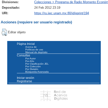
Divisiones:
Colecciones > Programa de Radio Momento Económ
Depositado:
24 Feb 2012 23:19
URI:
https://ru.iiec.unam.mx:80/id/eprint/194
Acciones (requiere ser usuario registrado)
Editar objeto
Página Inicial
Acerca de
Políticas de uso
Manual de depósito
Consultas
Por Autor
Por Año
Por Clasificación JEL
Por Colección
Por División
Búsqueda Avanzada
Iniciar sesión
Registrarse