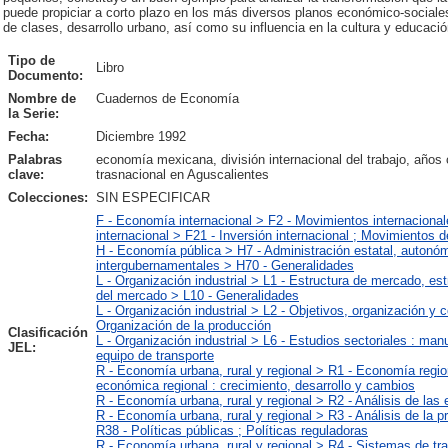
puede propiciar a corto plazo en los más diversos planos económico-social
de clases, desarrollo urbano, así como su influencia en la cultura y educació
Tipo de
Libro
Documento:
Nombre de
Cuadernos de Economía
la Serie:
Fecha:
Diciembre 1992
Palabras
economía mexicana, división internacional del trabajo, años 
clave:
trasnacional en Aguscalientes
Colecciones:
SIN ESPECIFICAR
F - Economía internacional > F2 - Movimientos internaciona
internacional > F21 - Inversión internacional ; Movimientos d
H - Economía pública > H7 - Administración estatal, autonóm
intergubernamentales > H70 - Generalidades
L - Organización industrial > L1 - Estructura de mercado, es
del mercado > L10 - Generalidades
L - Organización industrial > L2 - Objetivos, organización y
Organización de la producción
Clasificación
L - Organización industrial > L6 - Estudios sectoriales : man
JEL:
equipo de transporte
R - Economía urbana, rural y regional > R1 - Economía regio
económica regional : crecimiento, desarrollo y cambios
R - Economía urbana, rural y regional > R2 - Análisis de la
R - Economía urbana, rural y regional > R3 - Análisis de la p
R38 - Políticas públicas ; Políticas reguladoras
R - Economía urbana, rural y regional > R4 - Sistemas de tr