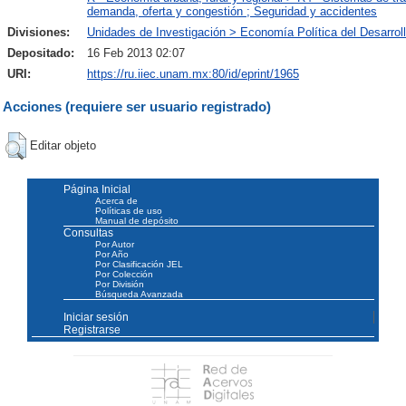
demanda, oferta y congestión ; Seguridad y accidentes
Divisiones:
Unidades de Investigación > Economía Política del Desarrol
Depositado:
16 Feb 2013 02:07
URI:
https://ru.iiec.unam.mx:80/id/eprint/1965
Acciones (requiere ser usuario registrado)
Editar objeto
Página Inicial
Acerca de
Políticas de uso
Manual de depósito
Consultas
Por Autor
Por Año
Por Clasificación JEL
Por Colección
Por División
Búsqueda Avanzada
Iniciar sesión
Registrarse