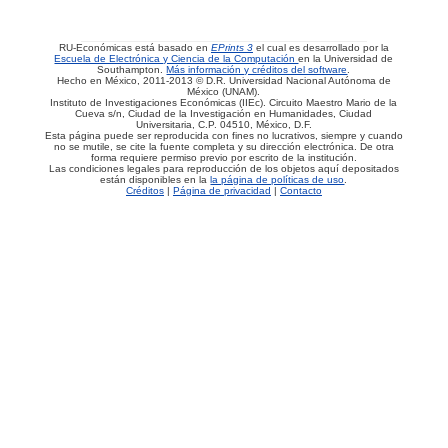
RU-Económicas está basado en
EPrints 3
el cual es desarrollado por la
Escuela de Electrónica y Ciencia de la Computación
en la Universidad de
Southampton.
Más información y créditos del software
.
Hecho en México, 2011-2013 © D.R. Universidad Nacional Autónoma de
México (UNAM).
Instituto de Investigaciones Económicas (IIEc). Circuito Maestro Mario de la
Cueva s/n, Ciudad de la Investigación en Humanidades, Ciudad
Universitaria, C.P. 04510, México, D.F.
Esta página puede ser reproducida con fines no lucrativos, siempre y cuando
no se mutile, se cite la fuente completa y su dirección electrónica. De otra
forma requiere permiso previo por escrito de la institución.
Las condiciones legales para reproducción de los objetos aquí depositados
están disponibles en la
la página de políticas de uso
.
Créditos
|
Página de privacidad
|
Contacto