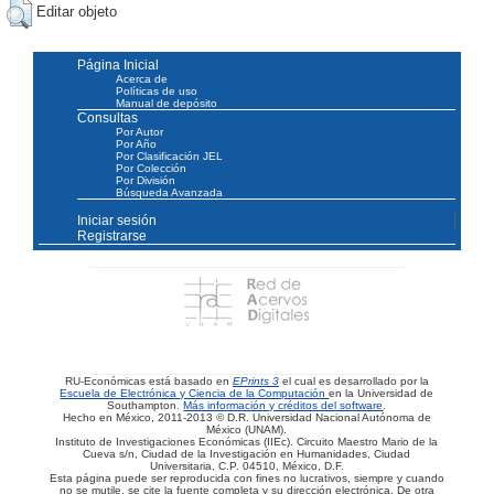
Editar objeto
Página Inicial
Acerca de
Políticas de uso
Manual de depósito
Consultas
Por Autor
Por Año
Por Clasificación JEL
Por Colección
Por División
Búsqueda Avanzada
Iniciar sesión
Registrarse
RU-Económicas está basado en
EPrints 3
el cual es desarrollado por la
Escuela de Electrónica y Ciencia de la Computación
en la Universidad de
Southampton.
Más información y créditos del software
.
Hecho en México, 2011-2013 © D.R. Universidad Nacional Autónoma de
México (UNAM).
Instituto de Investigaciones Económicas (IIEc). Circuito Maestro Mario de la
Cueva s/n, Ciudad de la Investigación en Humanidades, Ciudad
Universitaria, C.P. 04510, México, D.F.
Esta página puede ser reproducida con fines no lucrativos, siempre y cuando
no se mutile, se cite la fuente completa y su dirección electrónica. De otra