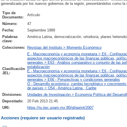
generalizada por los nuevos gobiernos de la región, presentándolos como la ún
Tipo de
Artículo
Documento:
Número:
47
Fecha:
Septiembre 1989
Palabras
América Latina, democratización, ortodoxia, planes heterodo
clave:
Colecciones:
Revistas del Instituto > Momento Económico
E - Macroeconomía y economía monetaria > E6 - Configuraci
aspectos macroeconómicos de las finanzas públicas, polít
generales > E63 - Análisis comparativo o conjunto de las pol
estabilización
Clasificación
E - Macroeconomía y economía monetaria > E6 - Configuraci
JEL:
aspectos macroeconómicos de las finanzas públicas, polít
generales > E66 - Perspectivas y condiciones generales
O - Desarrollo económico, cambio tecnológico y crecimient
de países > O54 - América Latina ; Caribe
Divisiones:
Unidades de Investigación > Economía Política del Desarrol
Depositado:
20 Feb 2013 21:45
URI:
https://ru.iiec.unam.mx:80/id/eprint/2007
Acciones (requiere ser usuario registrado)