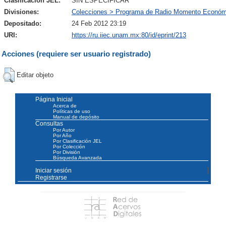
Clasificación JEL:
SIN ESPECIFICAR
Divisiones:
Colecciones > Programa de Radio Momento Económ
Depositado:
24 Feb 2012 23:19
URI:
https://ru.iiec.unam.mx:80/id/eprint/213
Acciones (requiere ser usuario registrado)
Editar objeto
Página Inicial
Acerca de
Políticas de uso
Manual de depósito
Consultas
Por Autor
Por Año
Por Clasificación JEL
Por Colección
Por División
Búsqueda Avanzada
Iniciar sesión
Registrarse