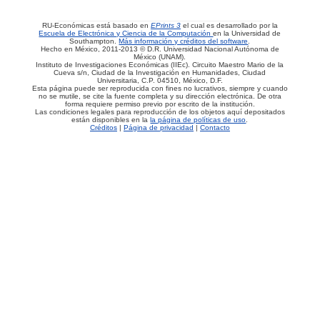
RU-Económicas está basado en
EPrints 3
el cual es desarrollado por la
Escuela de Electrónica y Ciencia de la Computación
en la Universidad de
Southampton.
Más información y créditos del software
.
Hecho en México, 2011-2013 © D.R. Universidad Nacional Autónoma de
México (UNAM).
Instituto de Investigaciones Económicas (IIEc). Circuito Maestro Mario de la
Cueva s/n, Ciudad de la Investigación en Humanidades, Ciudad
Universitaria, C.P. 04510, México, D.F.
Esta página puede ser reproducida con fines no lucrativos, siempre y cuando
no se mutile, se cite la fuente completa y su dirección electrónica. De otra
forma requiere permiso previo por escrito de la institución.
Las condiciones legales para reproducción de los objetos aquí depositados
están disponibles en la
la página de políticas de uso
.
Créditos
|
Página de privacidad
|
Contacto