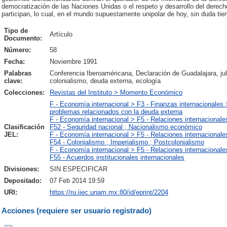
democratización de las Naciones Unidas o el respeto y desarrollo del derecho
participan, lo cual, en el mundo supuestamente unipolar de hoy, sin duda tie
Tipo de
Artículo
Documento:
Número:
58
Fecha:
Noviembre 1991
Palabras
Conferencia Iberoaméricana, Declaración de Guadalajara, jul
clave:
colonialismo, deuda externa, ecología
Colecciones:
Revistas del Instituto > Momento Económico
F - Economía internacional > F3 - Finanzas internacionales
problemas relacionados con la deuda externa
F - Economía internacional > F5 - Relaciones internacionale
Clasificación
F52 - Seguridad nacional ; Nacionalismo económico
JEL:
F - Economía internacional > F5 - Relaciones internacionale
F54 - Colonialismo ; Imperialismo ; Postcolonialismo
F - Economía internacional > F5 - Relaciones internacionale
F55 - Acuerdos institucionales internacionales
Divisiones:
SIN ESPECIFICAR
Depositado:
07 Feb 2014 19:59
URI:
https://ru.iiec.unam.mx:80/id/eprint/2204
Acciones (requiere ser usuario registrado)