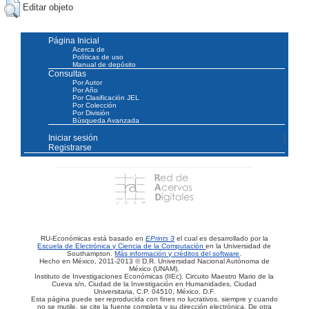
Editar objeto
Página Inicial
Acerca de
Políticas de uso
Manual de depósito
Consultas
Por Autor
Por Año
Por Clasificación JEL
Por Colección
Por División
Búsqueda Avanzada
Iniciar sesión
Registrarse
RU-Económicas está basado en
EPrints 3
el cual es desarrollado por la
Escuela de Electrónica y Ciencia de la Computación
en la Universidad de
Southampton.
Más información y créditos del software
.
Hecho en México, 2011-2013 © D.R. Universidad Nacional Autónoma de
México (UNAM).
Instituto de Investigaciones Económicas (IIEc). Circuito Maestro Mario de la
Cueva s/n, Ciudad de la Investigación en Humanidades, Ciudad
Universitaria, C.P. 04510, México, D.F.
Esta página puede ser reproducida con fines no lucrativos, siempre y cuando
no se mutile, se cite la fuente completa y su dirección electrónica. De otra