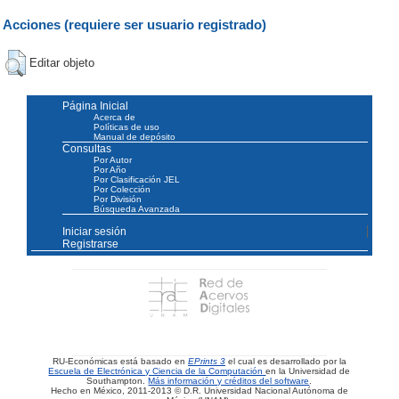
Acciones (requiere ser usuario registrado)
Editar objeto
Página Inicial
Acerca de
Políticas de uso
Manual de depósito
Consultas
Por Autor
Por Año
Por Clasificación JEL
Por Colección
Por División
Búsqueda Avanzada
Iniciar sesión
Registrarse
RU-Económicas está basado en
EPrints 3
el cual es desarrollado por la
Escuela de Electrónica y Ciencia de la Computación
en la Universidad de
Southampton.
Más información y créditos del software
.
Hecho en México, 2011-2013 © D.R. Universidad Nacional Autónoma de