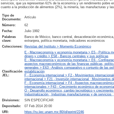
servicios, que ya representan 61% de la economía y un rendimiento pobre en
cuanto a la producción de alimentos (2%), la minería, las manufacturas y la
Tipo de
Artículo
Documento:
Número:
62
Fecha:
Julio 1992
Palabras
Banco de México, banco central, desaceleración económica, 
clave:
extranjera, política monetaria, indicadores económicos
Colecciones:
Revistas del Instituto > Momento Económico
E - Macroeconomía y economía monetaria > E5 - Política mon
dinero y crédito > E58 - Bancos centrales y sus políticas
E - Macroeconomía y economía monetaria > E6 - Configuraci
aspectos macroeconómicos de las finanzas públicas, polít
generales > E63 - Análisis comparativo o conjunto de las pol
Clasificación
estabilización
JEL:
F - Economía internacional > F2 - Movimientos internaciona
internacional > F21 - Inversión internacional ; Movimientos d
F - Economía internacional > F4 - Aspectos macroeconómico
internacionales > F43 - Crecimiento económico de economía
O - Desarrollo económico, cambio tecnológico y crecimiento
Industrialización ; Industrias manufactureras y de servicios 
Divisiones:
SIN ESPECIFICAR
Depositado:
07 Feb 2014 20:00
URI:
https://ru.iiec.unam.mx:80/id/eprint/2246