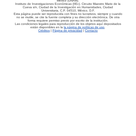
México (UNAM).
Instituto de Investigaciones Económicas (IIEc). Circuito Maestro Mario de la
Cueva s/n, Ciudad de la Investigación en Humanidades, Ciudad
Universitaria, C.P. 04510, México, D.F.
Esta página puede ser reproducida con fines no lucrativos, siempre y cuando
no se mutile, se cite la fuente completa y su dirección electrónica. De otra
forma requiere permiso previo por escrito de la institución.
Las condiciones legales para reproducción de los objetos aquí depositados
están disponibles en la
la página de políticas de uso
.
Créditos
|
Página de privacidad
|
Contacto