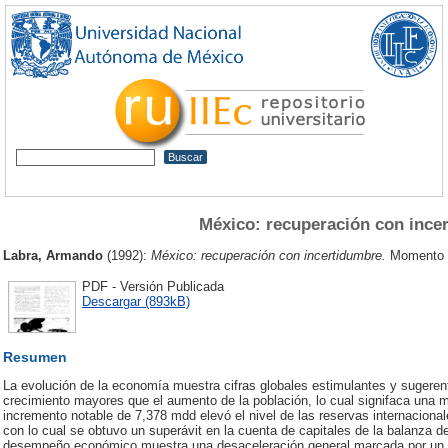
México: recuperación con ince
Labra, Armando
(1992):
México: recuperación con incertidumbre.
Momento E
PDF - Versión Publicada
Descargar (893kB)
Resumen
La evolución de la economía muestra cifras globales estimulantes y sugerente
crecimiento mayores que el aumento de la población, lo cual signifaca una mej
incremento notable de 7,378 mdd elevó el nivel de las reservas internacion
con lo cual se obtuvo un superávit en la cuenta de capitales de la balanza de
desempeño económico muestra una desaceleración general marcada por un le