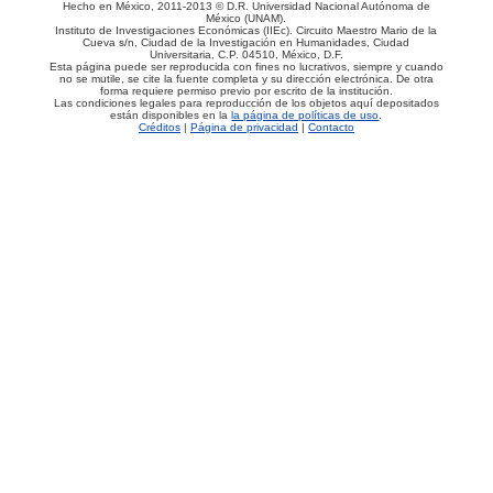
Hecho en México, 2011-2013 © D.R. Universidad Nacional Autónoma de
México (UNAM).
Instituto de Investigaciones Económicas (IIEc). Circuito Maestro Mario de la
Cueva s/n, Ciudad de la Investigación en Humanidades, Ciudad
Universitaria, C.P. 04510, México, D.F.
Esta página puede ser reproducida con fines no lucrativos, siempre y cuando
no se mutile, se cite la fuente completa y su dirección electrónica. De otra
forma requiere permiso previo por escrito de la institución.
Las condiciones legales para reproducción de los objetos aquí depositados
están disponibles en la
la página de políticas de uso
.
Créditos
|
Página de privacidad
|
Contacto