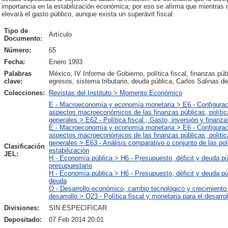
importancia en la estabilización económica; por eso se afirma que mientras n
elevará el gasto público, aunque exista un superávit fiscal
Tipo de
Artículo
Documento:
Número:
65
Fecha:
Enero 1993
Palabras
México, IV Informe de Gobierno, política fiscal, finanzas púb
clave:
egresos, sistema tributario, deuda pública, Carlos Salinas de
Colecciones:
Revistas del Instituto > Momento Económico
E - Macroeconomía y economía monetaria > E6 - Configuraci
aspectos macroeconómicos de las finanzas públicas, polít
generales > E62 - Política fiscal ; Gasto, inversión y finanza
E - Macroeconomía y economía monetaria > E6 - Configuraci
aspectos macroeconómicos de las finanzas públicas, polít
generales > E63 - Análisis comparativo o conjunto de las pol
Clasificación
estabilización
JEL:
H - Economía pública > H6 - Presupuesto, déficit y deuda p
presupuestario
H - Economía pública > H6 - Presupuesto, déficit y deuda pú
deuda
O - Desarrollo económico, cambio tecnológico y crecimiento >
desarrollo > O23 - Política fiscal y monetaria para el desarrol
Divisiones:
SIN ESPECIFICAR
Depositado:
07 Feb 2014 20:01