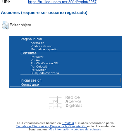
URI:
https://ru.iiec.unam.mx:80/id/eprint/2267
Acciones (requiere ser usuario registrado)
Editar objeto
Página Inicial
Acerca de
Políticas de uso
Manual de depósito
Consultas
Por Autor
Por Año
Por Clasificación JEL
Por Colección
Por División
Búsqueda Avanzada
Iniciar sesión
Registrarse
RU-Económicas está basado en
EPrints 3
el cual es desarrollado por la
Escuela de Electrónica y Ciencia de la Computación
en la Universidad de
Southampton.
Más información y créditos del software
.