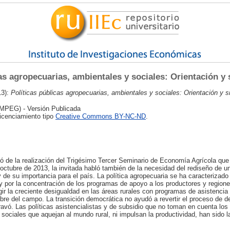
as agropecuarias, ambientales y sociales: Orientación y 
13):
Políticas públicas agropecuarias, ambientales y sociales: Orientación y si
MPEG) - Versión Publicada
licenciamiento tipo
Creative Commons BY-NC-ND
.
ó de la realización del Trigésimo Tercer Seminario de Economía Agrícola que 
ctubre de 2013, la invitada habló también de la necesidad del rediseño de un
 de su importancia para el país. La política agropecuaria se ha caracterizado 
 y por la concentración de los programas de apoyo a los productores y region
gir la creciente desigualdad en las áreas rurales con programas de asistencia
bre del campo. La transición democrática no ayudó a revertir el proceso de de
ravó. Las políticas asistencialistas y de subsidio que no toman en cuenta lo
 sociales que aquejan al mundo rural, ni impulsan la productividad, han sido la