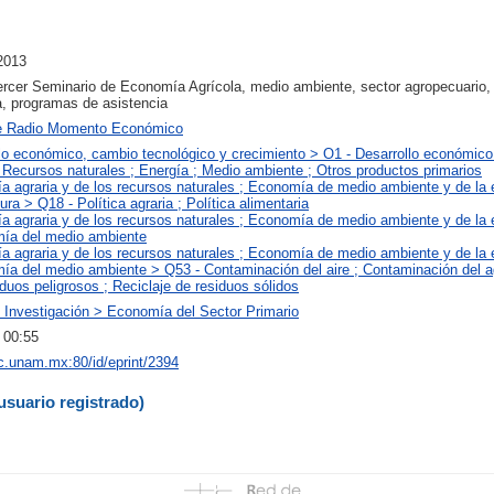
2013
rcer Seminario de Economía Agrícola, medio ambiente, sector agropecuario, 
a, programas de asistencia
e Radio Momento Económico
llo económico, cambio tecnológico y crecimiento > O1 - Desarrollo económico
; Recursos naturales ; Energía ; Medio ambiente ; Otros productos primarios
a agraria y de los recursos naturales ; Economía de medio ambiente y de la 
ura > Q18 - Política agraria ; Política alimentaria
a agraria y de los recursos naturales ; Economía de medio ambiente y de la 
ía del medio ambiente
a agraria y de los recursos naturales ; Economía de medio ambiente y de la 
ía del medio ambiente > Q53 - Contaminación del aire ; Contaminación del a
duos peligrosos ; Reciclaje de residuos sólidos
 Investigación > Economía del Sector Primario
 00:55
iec.unam.mx:80/id/eprint/2394
usuario registrado)