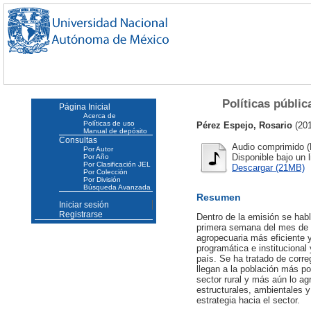
Políticas públic
Página Inicial
Acerca de
Políticas de uso
Pérez Espejo, Rosario
(20
Manual de depósito
Consultas
Audio comprimido (
Por Autor
Disponible bajo un 
Por Año
Por Clasificación JEL
Descargar (21MB)
Por Colección
Por División
Búsqueda Avanzada
Resumen
Iniciar sesión
Registrarse
Dentro de la emisión se habl
primera semana del mes de o
agropecuaria más eficiente y
programática e institucional
país. Se ha tratado de corre
llegan a la población más po
sector rural y más aún lo ag
estructurales, ambientales y
estrategia hacia el sector.