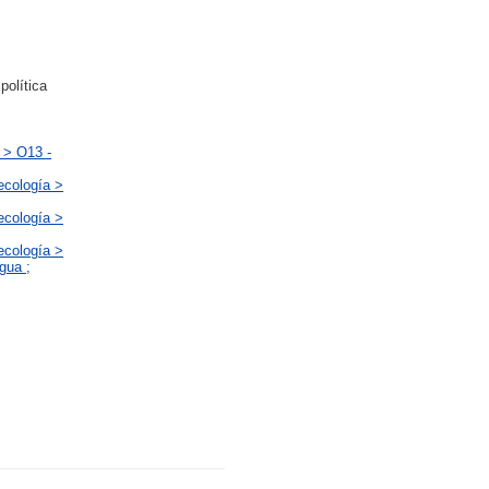
política
 > O13 -
ecología >
ecología >
ecología >
gua ;